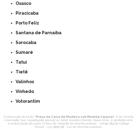
Osasco
Piracicaba
Porto Feliz
Santana de Parnaíba
Sorocaba
Sumaré
Tatuí
Tietê
Valinhos
Vinhedo
Votorantim
O conteúdo do texto "
Preço de Caixa de Madeira sob Medida Cajamar
" é de direito
reservado. Sua reprodução, parcial ou total, mesmo citando nossos links, é proibida sem
a autorização do autor. Crime de violação de direito autoral – artigo 184 do Código
Penal –
Lei 9610/98 - Lei de direitos autorais
.