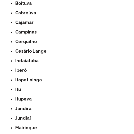
Boituva
Cabreúva
Cajamar
Campinas
Cerquilho
Cesário Lange
Indaiatuba
Iperó
Itapetininga
Itu
Itupeva
Jandira
Jundiaí
Mairinque