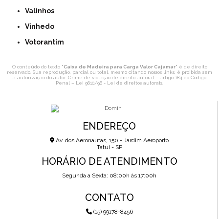
Valinhos
Vinhedo
Votorantim
O conteúdo do texto "
Caixa de Madeira para Carga Valor Cajamar
" é de direito
reservado. Sua reprodução, parcial ou total, mesmo citando nossos links, é proibida sem
a autorização do autor. Crime de violação de direito autoral – artigo 184 do Código
Penal –
Lei 9610/98 - Lei de direitos autorais
.
ENDEREÇO
Av. dos Aeronautas, 150 - Jardim Aeroporto
Tatuí - SP
HORÁRIO DE ATENDIMENTO
Segunda a Sexta: 08:00h às 17:00h
CONTATO
(15) 99178-8456