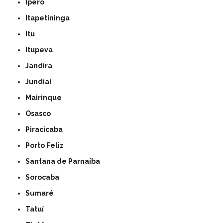
Iperó
Itapetininga
Itu
Itupeva
Jandira
Jundiaí
Mairinque
Osasco
Piracicaba
Porto Feliz
Santana de Parnaíba
Sorocaba
Sumaré
Tatuí