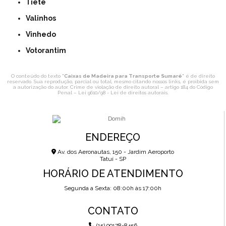
Tietê
Valinhos
Vinhedo
Votorantim
O conteúdo do texto "
Caixas de Madeira para Transporte Sumaré
" é de direito
reservado. Sua reprodução, parcial ou total, mesmo citando nossos links, é proibida sem
a autorização do autor. Crime de violação de direito autoral – artigo 184 do Código
Penal –
Lei 9610/98 - Lei de direitos autorais
.
ENDEREÇO
Av. dos Aeronautas, 150 - Jardim Aeroporto
Tatuí - SP
HORÁRIO DE ATENDIMENTO
Segunda a Sexta: 08:00h às 17:00h
CONTATO
(15) 99178-8456