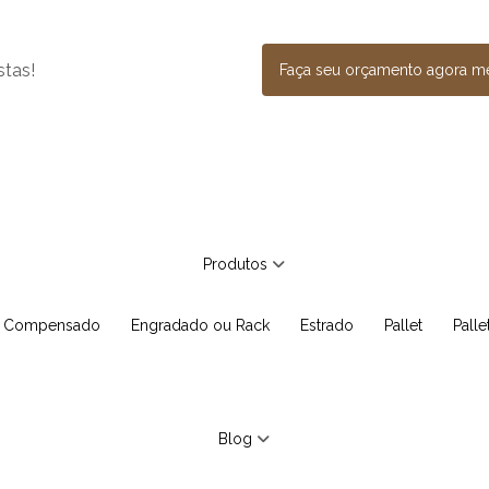
stas!
Faça seu orçamento agora 
Produtos
e Compensado
Engradado ou Rack
Estrado
Pallet
Pall
Blog