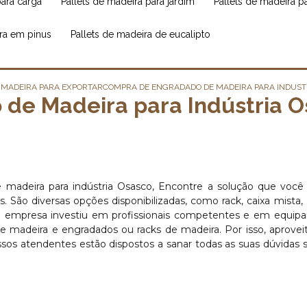
para carga
pallets de madeira para jardim
pallets de madeira 
ira em pinus
pallets de madeira de eucalipto
MADEIRA PARA EXPORTAR
COMPRA DE ENGRADADO DE MADEIRA PARA INDUST
de Madeira para Indústria O
madeira para indústria Osasco, Encontre a solução que você 
ão diversas opções disponibilizadas, como rack, caixa mista, 
sso, a empresa investiu em profissionais competentes e em equi
 madeira e engradados ou racks de madeira. Por isso, aprovei
sos atendentes estão dispostos a sanar todas as suas dúvidas 