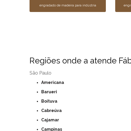
engradado de madeira para indústria
engr
Regiões onde a atende Fábr
São Paulo
Americana
Barueri
Boituva
Cabreúva
Cajamar
Campinas