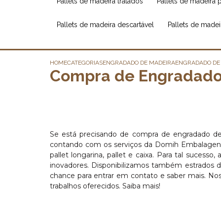
pallets de madeira tratados
pallets de madeira 
pallets de madeira descartável
pallets de made
HOME
CATEGORIAS
ENGRADADO DE MADEIRA
ENGRADADO DE 
Compra de Engradado 
Se está precisando de compra de engradado de 
contando com os serviços da Domih Embalagens. S
pallet longarina, pallet e caixa. Para tal suce
inovadores. Disponibilizamos também estrados de
chance para entrar em contato e saber mais. Nos
trabalhos oferecidos. Saiba mais!