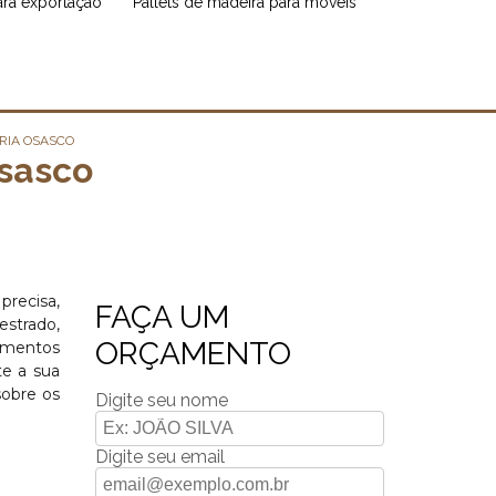
para exportação
pallets de madeira para móveis
RIA OSASCO
sasco
precisa,
FAÇA UM
estrado,
ORÇAMENTO
pamentos
te a sua
sobre os
Digite seu nome
Digite seu email