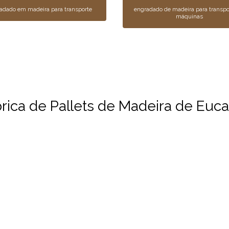
adado em madeira para transporte
engradado de madeira para transpo
máquinas
ica de Pallets de Madeira de Eucal