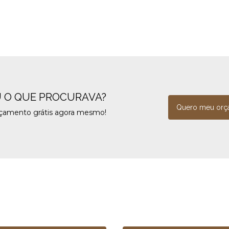
 O QUE PROCURAVA?
Quero meu orç
rçamento grátis agora mesmo!