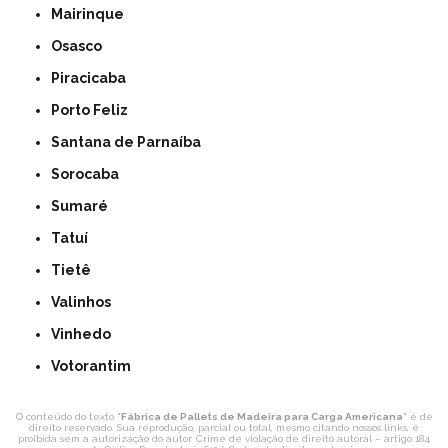
Mairinque
Osasco
Piracicaba
Porto Feliz
Santana de Parnaíba
Sorocaba
Sumaré
Tatuí
Tietê
Valinhos
Vinhedo
Votorantim
O conteúdo do texto "
Fábrica de Pallets de Madeira para Carga Americana
" é de
direito reservado. Sua reprodução, parcial ou total, mesmo citando nossos links, é
proibida sem a autorização do autor. Crime de violação de direito autoral – artigo 184