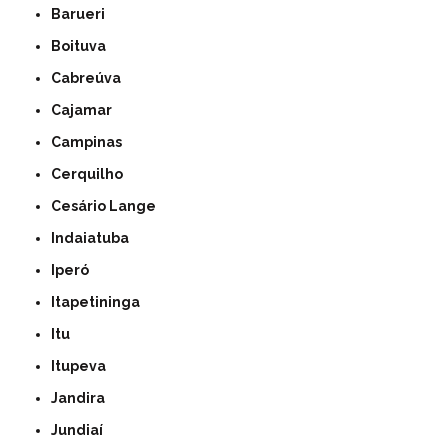
Barueri
Boituva
Cabreúva
Cajamar
Campinas
Cerquilho
Cesário Lange
Indaiatuba
Iperó
Itapetininga
Itu
Itupeva
Jandira
Jundiaí