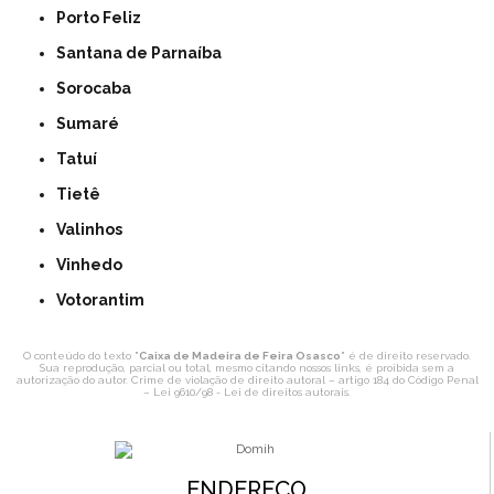
Porto Feliz
Santana de Parnaíba
Sorocaba
Sumaré
Tatuí
Tietê
Valinhos
Vinhedo
Votorantim
O conteúdo do texto "
Caixa de Madeira de Feira Osasco
" é de direito reservado.
Sua reprodução, parcial ou total, mesmo citando nossos links, é proibida sem a
autorização do autor. Crime de violação de direito autoral – artigo 184 do Código Penal
–
Lei 9610/98 - Lei de direitos autorais
.
ENDEREÇO