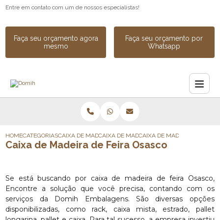
Entre em contato com um de nossos especialistas!
Faça seu orçamento agora
Faça seu orçamento por
mesmo
Whatsapp
HOME
CATEGORIAS
CAIXA DE MADEIRA
CAIXA DE MADEIRA EM COMPENSADO
CAIXA DE MADEIRA DE FEIRA
Caixa de Madeira de Feira Osasco
Se está buscando por caixa de madeira de feira Osasco,
Encontre a solução que você precisa, contando com os
serviços da Domih Embalagens. São diversas opções
disponibilizadas, como rack, caixa mista, estrado, pallet
longarina, pallet e caixa. Para tal sucesso, a empresa investiu