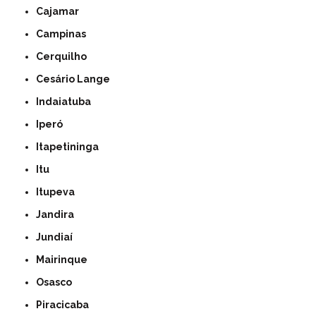
Cajamar
Campinas
Cerquilho
Cesário Lange
Indaiatuba
Iperó
Itapetininga
Itu
Itupeva
Jandira
Jundiaí
Mairinque
Osasco
Piracicaba