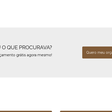
 O QUE PROCURAVA?
Quero meu orç
rçamento grátis agora mesmo!