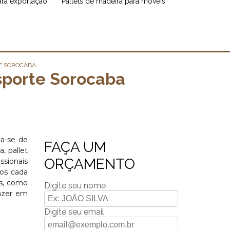
para exportação
pallets de madeira para móveis
E SOROCABA
sporte Sorocaba
ta-se de
FAÇA UM
, pallet
ORÇAMENTO
sionais
mos cada
os, como
Digite seu nome
razer em
Digite seu email