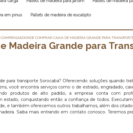
para carga
pallets de madeira para jardim
pallets de madeira 
ira em pinus
pallets de madeira de eucalipto
M COMPENSADO
ONDE COMPRAR CAIXA DE MADEIRA GRANDE PARA TRANSPORT
e Madeira Grande para Tran
de para transporte Sorocaba? Oferecendo soluções quando tra
 você encontra serviços como o de estrado, engradado, caixa
ntando produtos de alto padrão, a empresa conta com profis
m estado, conquistando então a confiança de todos. Executa
dade, e também oferecemos outros trabalhamos, além dos citad
madeira. Saiba mais entrando em contato conosco. Teremos p