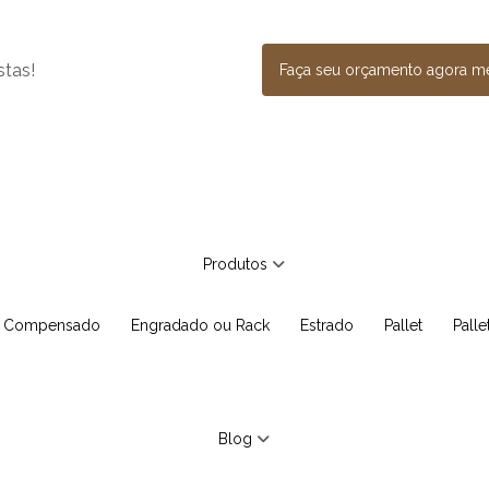
stas!
Faça seu orçamento agora 
Produtos
e Compensado
Engradado ou Rack
Estrado
Pallet
Pall
Blog