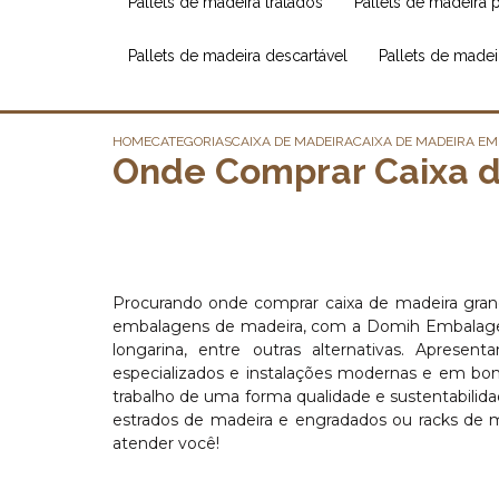
pallets de madeira tratados
pallets de madeira 
pallets de madeira descartável
pallets de made
HOME
CATEGORIAS
CAIXA DE MADEIRA
CAIXA DE MADEIRA E
Onde Comprar Caixa d
Procurando onde comprar caixa de madeira gran
embalagens de madeira, com a Domih Embalagens,
longarina, entre outras alternativas. Aprese
especializados e instalações modernas e em bo
trabalho de uma forma qualidade e sustentabili
estrados de madeira e engradados ou racks de 
atender você!