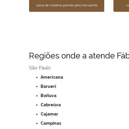
caixa de madeira grande para transporte
c
Regiões onde a atende Fábr
São Paulo
Americana
Barueri
Boituva
Cabreúva
Cajamar
Campinas