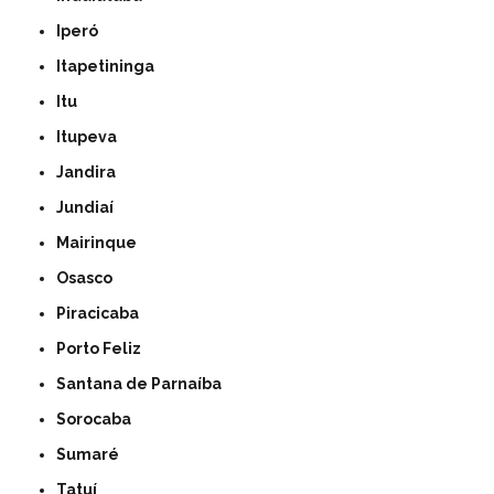
Iperó
Itapetininga
Itu
Itupeva
Jandira
Jundiaí
Mairinque
Osasco
Piracicaba
Porto Feliz
Santana de Parnaíba
Sorocaba
Sumaré
Tatuí