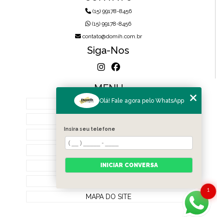
(15) 99178-8456
(15) 99178-8456
contato@domih.com.br
Siga-Nos
MENU
Olá! Fale agora pelo WhatsApp
HOME
SOBRE NÓS
Insira seu telefone
PRODUTOS
BLOG
CONTATO
INICIAR CONVERSA
CATEGORIAS
1
MAPA DO SITE