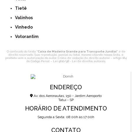
Tietê
Valinhos
Vinhedo
Votorantim
O conteúdo do texto "
Caixa de Madeira Grande para Transporte Jundiaí
" é de
direito reservado. Sua reprodução, parcial ou total, mesmo citando nossos links, é
proibida sem a autorização do autor. Crime de violação de direito autoral – artigo 184
do Código Penal –
Lei 9610/98 - Lei de direitos autorais
.
ENDEREÇO
Av. dos Aeronautas, 150 - Jardim Aeroporto
Tatuí - SP
HORÁRIO DE ATENDIMENTO
Segunda a Sexta: 08:00h às 17:00h
CONTATO