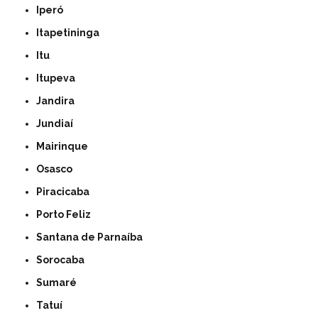
Iperó
Itapetininga
Itu
Itupeva
Jandira
Jundiaí
Mairinque
Osasco
Piracicaba
Porto Feliz
Santana de Parnaíba
Sorocaba
Sumaré
Tatuí