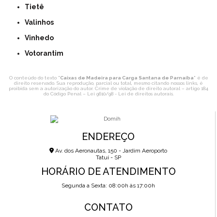
Tietê
Valinhos
Vinhedo
Votorantim
O conteúdo do texto "
Caixas de Madeira para Carga Santana de Parnaíba
" é de
direito reservado. Sua reprodução, parcial ou total, mesmo citando nossos links, é
proibida sem a autorização do autor. Crime de violação de direito autoral – artigo 184
do Código Penal –
Lei 9610/98 - Lei de direitos autorais
.
ENDEREÇO
Av. dos Aeronautas, 150 - Jardim Aeroporto
Tatuí - SP
HORÁRIO DE ATENDIMENTO
Segunda a Sexta: 08:00h às 17:00h
CONTATO