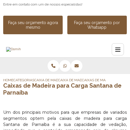
Entre em contato com um de nossos especialistas!
Faça seu orçamento agora
Faça seu orçamento por
mesmo
Whatsapp
HOME
CATEGORIAS
CAIXA DE MADEIRA
CAIXA DE MADEIRA PARA EQUIPAMENTOS
CAIXAS DE MADEIRA PARA C
Caixas de Madeira para Carga Santana de
Parnaíba
Um dos principais motivos para que empresas de variados
segmentos optem pela caixas de madeira para carga
Santana de Parnaíba é a sua capacidade de vedação,