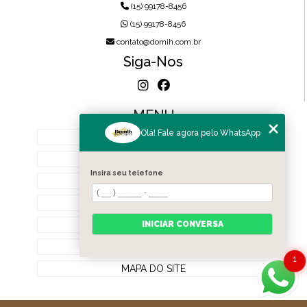
(15) 99178-8456
(15) 99178-8456
contato@domih.com.br
Siga-Nos
MENU
Olá! Fale agora pelo WhatsApp
HOME
SOBRE NÓS
Insira seu telefone
PRODUTOS
BLOG
CONTATO
INICIAR CONVERSA
CATEGORIAS
1
MAPA DO SITE