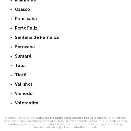
Mairinque
Osasco
Piracicaba
Porto Feliz
Santana de Parnaíba
Sorocaba
Sumaré
Tatuí
Tietê
Valinhos
Vinhedo
Votorantim
O conteúdo do texto "
Caixa de Madeira para Exportação Valor Iperó
" é de direito
reservado. Sua reprodução, parcial ou total, mesmo citando nossos links, é proibida sem
a autorização do autor. Crime de violação de direito autoral – artigo 184 do Código
Penal –
Lei 9610/98 - Lei de direitos autorais
.