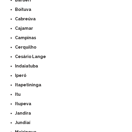
Barueri
Boituva
Cabreúva
Cajamar
Campinas
Cerquilho
Cesário Lange
Indaiatuba
Iperó
Itapetininga
Itu
Itupeva
Jandira
Jundiaí