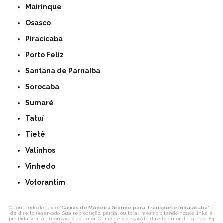
Mairinque
Osasco
Piracicaba
Porto Feliz
Santana de Parnaíba
Sorocaba
Sumaré
Tatuí
Tietê
Valinhos
Vinhedo
Votorantim
O conteúdo do texto "
Caixas de Madeira Grande para Transporte Indaiatuba
" é
de direito reservado. Sua reprodução, parcial ou total, mesmo citando nossos links, é
proibida sem a autorização do autor. Crime de violação de direito autoral – artigo 184