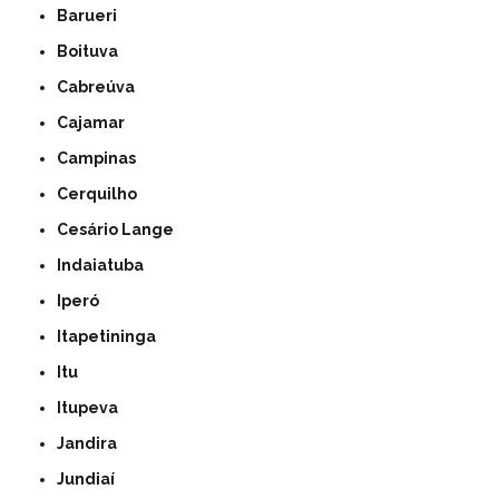
Barueri
Boituva
Cabreúva
Cajamar
Campinas
Cerquilho
Cesário Lange
Indaiatuba
Iperó
Itapetininga
Itu
Itupeva
Jandira
Jundiaí