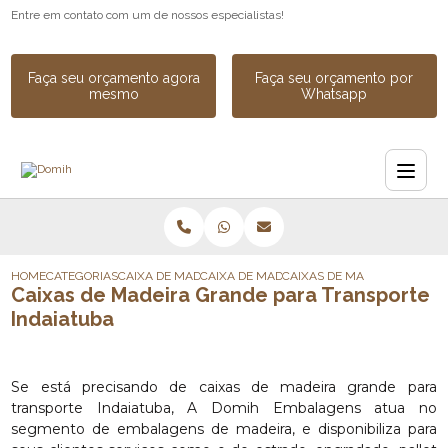
Entre em contato com um de nossos especialistas!
Faça seu orçamento agora
Faça seu orçamento por
mesmo
Whatsapp
HOME
CATEGORIAS
CAIXA DE MADEIRA
CAIXA DE MADEIRA PARA TRANSPORTE
CAIXAS DE MADEIRA GRAND
Caixas de Madeira Grande para Transporte
Indaiatuba
Se está precisando de caixas de madeira grande para
transporte Indaiatuba, A Domih Embalagens atua no
segmento de embalagens de madeira, e disponibiliza para