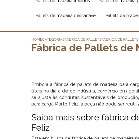
pallets de madeira tratados
pallets de madeira 
pallets de madeira descartável
pallets de made
HOME
CATEGORIAS
FABRICA DE PALLETS
FABRICA DE PALLET
Fábrica de Pallets de 
Embora a fábrica de pallets de madeira para ca
úteis no dia a dia de indústria, comércio em ger
se ajusta às condutas sustentáveis de produção,
para carga Porto Feliz, a peça não pode ser reuti
Saiba mais sobre fábrica d
Feliz
Está em busca de fábrica de pallets de madeira 