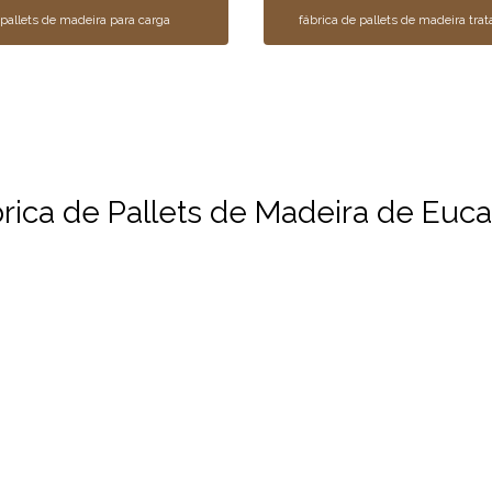
pallets de madeira para carga
fábrica de pallets de madeira tra
ica de Pallets de Madeira de Eucal