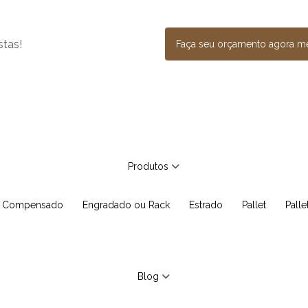
stas!
Faça seu orçamento agora 
Produtos
e Compensado
Engradado ou Rack
Estrado
Pallet
Pall
Blog