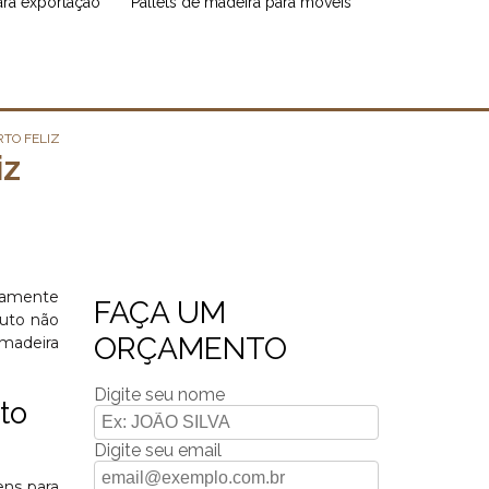
para exportação
pallets de madeira para móveis
RTO FELIZ
iz
emamente
FAÇA UM
duto não
ORÇAMENTO
 madeira
Digite seu nome
to
Digite seu email
ens para