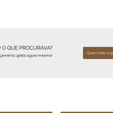
 O QUE PROCURAVA?
Quero meu orç
rçamento grátis agora mesmo!