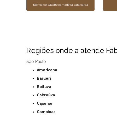
fábrica de pallets de madeira para carga
Regiões onde a atende Fábr
São Paulo
Americana
Barueri
Boituva
Cabreúva
Cajamar
Campinas