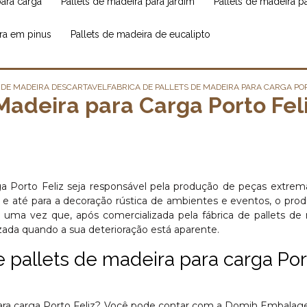
para carga
pallets de madeira para jardim
pallets de madeira 
ira em pinus
pallets de madeira de eucalipto
S DE MADEIRA DESCARTAVEL
FABRICA DE PALLETS DE MADEIRA PARA CARGA PO
Madeira para Carga Porto Fel
rga Porto Feliz seja responsável pela produção de peças extr
al e até para a decoração rústica de ambientes e eventos, o pro
 uma vez que, após comercializada pela fábrica de pallets de
lizada quando a sua deterioração está aparente.
e pallets de madeira para carga Por
para carga Porto Feliz? Você pode contar com a Domih Embalag