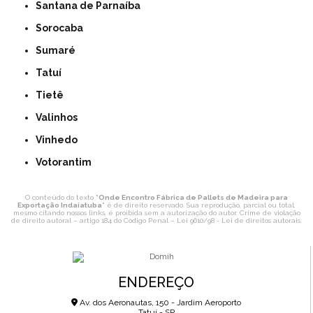
Santana de Parnaíba
Sorocaba
Sumaré
Tatuí
Tietê
Valinhos
Vinhedo
Votorantim
O conteúdo do texto "
Onde Encontro Fábrica de Pallets de Madeira para
Exportação Indaiatuba
" é de direito reservado. Sua reprodução, parcial ou total,
mesmo citando nossos links, é proibida sem a autorização do autor. Crime de violação
de direito autoral – artigo 184 do Código Penal –
Lei 9610/98 - Lei de direitos autorais
.
ENDEREÇO
Av. dos Aeronautas, 150 - Jardim Aeroporto
Tatuí - SP