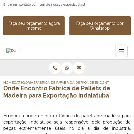
Entre em contato com um de nossos especialistas!
Faça seu orçamento agora
Faça seu orçamento por
mesmo
Whatsapp
HOME
CATEGORIAS
FABRICA DE PALLETS
FABRICA DE PALLETS DE MADEIRA DESCAR
ONDE ENCONTRO FABRICA DE
Onde Encontro Fábrica de Pallets de
Madeira para Exportação Indaiatuba
Embora a onde encontro fábrica de pallets de madeira para
exportação Indaiatuba seja responsável pela produção de
peças extremamente úteis no dia a dia de indústria,