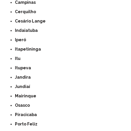
Campinas
Cerquilho
Cesário Lange
Indaiatuba
Iperó
Itapetininga
Itu
Itupeva
Jandira
Jundiaí
Mairinque
Osasco
Piracicaba
Porto Feliz