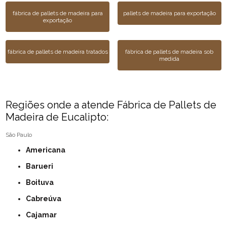
fábrica de pallets de madeira para
pallets de madeira para exportação
exportação
fábrica de pallets de madeira tratados
fábrica de pallets de madeira sob
medida
Regiões onde a atende Fábrica de Pallets de
Madeira de Eucalipto:
São Paulo
Americana
Barueri
Boituva
Cabreúva
Cajamar