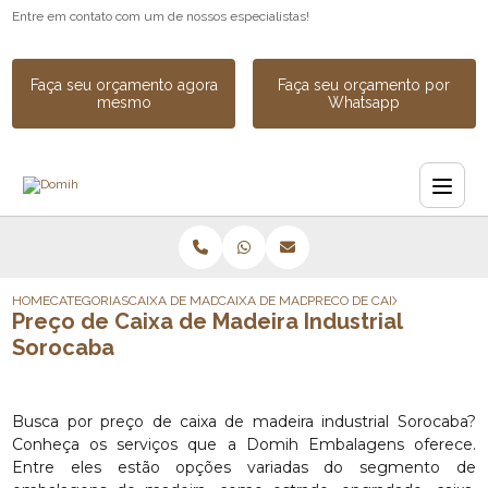
Entre em contato com um de nossos especialistas!
Faça seu orçamento agora
Faça seu orçamento por
mesmo
Whatsapp
HOME
CATEGORIAS
CAIXA DE MADEIRA
CAIXA DE MADEIRA PARA TRANSPORTE
PRECO DE CAIXA DE MADEIR
Preço de Caixa de Madeira Industrial
Sorocaba
Busca por preço de caixa de madeira industrial Sorocaba?
Conheça os serviços que a Domih Embalagens oferece.
Entre eles estão opções variadas do segmento de