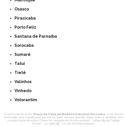
Mairinque
Osasco
Piracicaba
Porto Feliz
Santana de Parnaíba
Sorocaba
Sumaré
Tatuí
Tietê
Valinhos
Vinhedo
Votorantim
O conteúdo do texto "
Preço de Caixa de Madeira Industrial Sorocaba
" é de direito
reservado. Sua reprodução, parcial ou total, mesmo citando nossos links, é proibida sem
a autorização do autor. Crime de violação de direito autoral – artigo 184 do Código
Penal –
Lei 9610/98 - Lei de direitos autorais
.