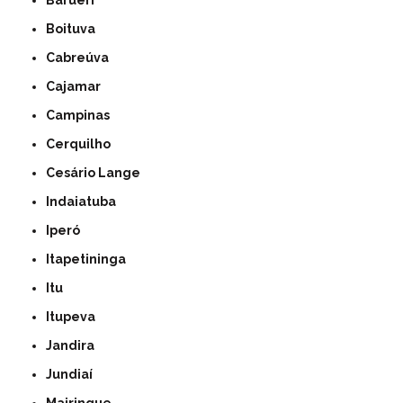
Barueri
Boituva
Cabreúva
Cajamar
Campinas
Cerquilho
Cesário Lange
Indaiatuba
Iperó
Itapetininga
Itu
Itupeva
Jandira
Jundiaí