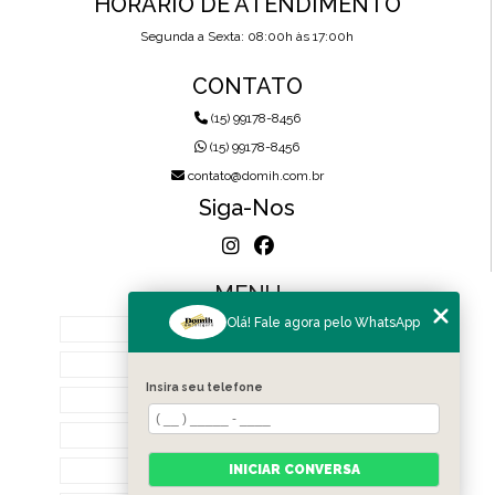
HORÁRIO DE ATENDIMENTO
Segunda a Sexta: 08:00h às 17:00h
CONTATO
(15) 99178-8456
(15) 99178-8456
contato@domih.com.br
Siga-Nos
MENU
Olá! Fale agora pelo WhatsApp
HOME
SOBRE NÓS
Insira seu telefone
PRODUTOS
BLOG
CONTATO
INICIAR CONVERSA