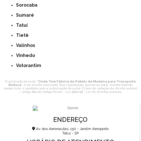
Sorocaba
Sumaré
Tatuí
Tietê
Valinhos
Vinhedo
Votorantim
O conteúdo do texto "
Onde Tem Fábrica de Pallets de Madeira para Transporte
Boituva
" é de direito reservado. Sua reprodução, parcial ou total, mesmo citando
nossos links, é proibida sem a autorização do autor. Crime de violação de direito autoral
– artigo 184 do Código Penal –
Lei 9610/98 - Lei de direitos autorais
.
ENDEREÇO
Av. dos Aeronautas, 150 - Jardim Aeroporto
Tatuí - SP