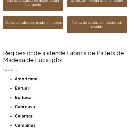
fábrica de pallets de madeira para
pallets de madeira para transporte
transporte
fábrica de pallets de madeira tratados
fábrica de pallets de madeira sob
medida
Regiões onde a atende Fábrica de Pallets de
Madeira de Eucalipto:
São Paulo
Americana
Barueri
Boituva
Cabreúva
Cajamar
Campinas