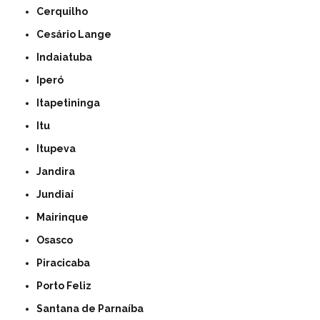
Cerquilho
Cesário Lange
Indaiatuba
Iperó
Itapetininga
Itu
Itupeva
Jandira
Jundiaí
Mairinque
Osasco
Piracicaba
Porto Feliz
Santana de Parnaíba