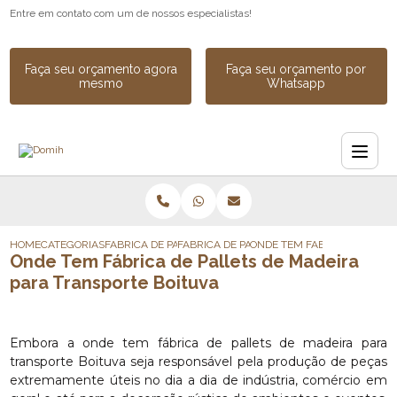
Entre em contato com um de nossos especialistas!
Faça seu orçamento agora
Faça seu orçamento por
mesmo
Whatsapp
HOME
CATEGORIAS
FABRICA DE PALLETS
FABRICA DE PALLETS DE MADEIRA DESCAR
ONDE TEM FABRICA DE PALL
Onde Tem Fábrica de Pallets de Madeira
para Transporte Boituva
Embora a onde tem fábrica de pallets de madeira para
transporte Boituva seja responsável pela produção de peças
extremamente úteis no dia a dia de indústria, comércio em