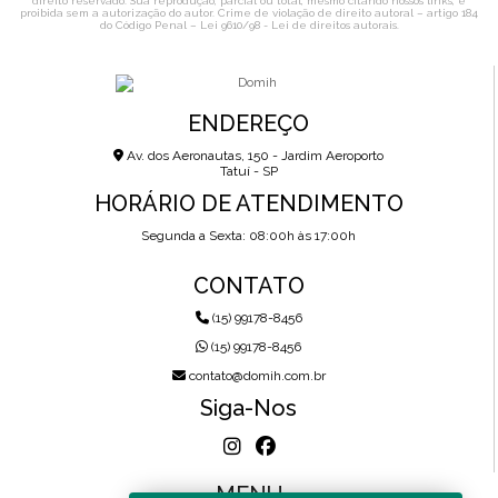
direito reservado. Sua reprodução, parcial ou total, mesmo citando nossos links, é
proibida sem a autorização do autor. Crime de violação de direito autoral – artigo 184
do Código Penal –
Lei 9610/98 - Lei de direitos autorais
.
ENDEREÇO
Av. dos Aeronautas, 150 - Jardim Aeroporto
Tatuí - SP
HORÁRIO DE ATENDIMENTO
Segunda a Sexta: 08:00h às 17:00h
CONTATO
(15) 99178-8456
(15) 99178-8456
contato@domih.com.br
Siga-Nos
MENU