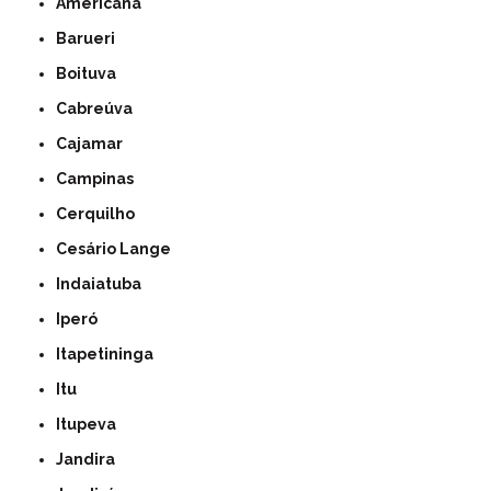
Americana
Barueri
Boituva
Cabreúva
Cajamar
Campinas
Cerquilho
Cesário Lange
Indaiatuba
Iperó
Itapetininga
Itu
Itupeva
Jandira