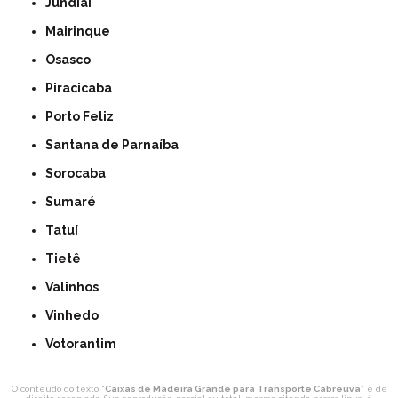
Jundiaí
Mairinque
Osasco
Piracicaba
Porto Feliz
Santana de Parnaíba
Sorocaba
Sumaré
Tatuí
Tietê
Valinhos
Vinhedo
Votorantim
O conteúdo do texto "
Caixas de Madeira Grande para Transporte Cabreúva
" é de