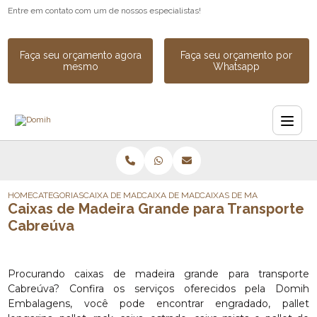
Entre em contato com um de nossos especialistas!
Faça seu orçamento agora
Faça seu orçamento por
mesmo
Whatsapp
HOME
CATEGORIAS
CAIXA DE MADEIRA
CAIXA DE MADEIRA PARA EXPORTACAO
CAIXAS DE MADEIRA GRAND
Caixas de Madeira Grande para Transporte
Cabreúva
Procurando caixas de madeira grande para transporte
Cabreúva? Confira os serviços oferecidos pela Domih
Embalagens, você pode encontrar engradado, pallet