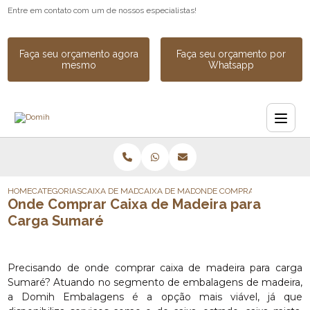
Entre em contato com um de nossos especialistas!
Faça seu orçamento agora
Faça seu orçamento por
mesmo
Whatsapp
HOME
CATEGORIAS
CAIXA DE MADEIRA
CAIXA DE MADEIRA PARA EXPORTACAO
ONDE COMPRAR CAIXA DE M
Onde Comprar Caixa de Madeira para
Carga Sumaré
Precisando de onde comprar caixa de madeira para carga
Sumaré? Atuando no segmento de embalagens de madeira,
a Domih Embalagens é a opção mais viável, já que