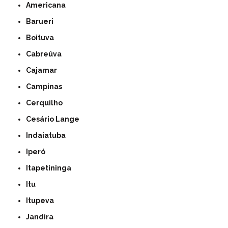
Americana
Barueri
Boituva
Cabreúva
Cajamar
Campinas
Cerquilho
Cesário Lange
Indaiatuba
Iperó
Itapetininga
Itu
Itupeva
Jandira