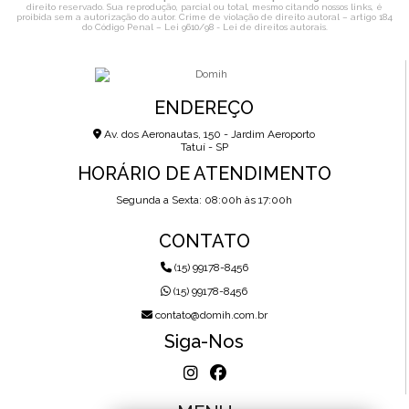
direito reservado. Sua reprodução, parcial ou total, mesmo citando nossos links, é
proibida sem a autorização do autor. Crime de violação de direito autoral – artigo 184
do Código Penal –
Lei 9610/98 - Lei de direitos autorais
.
ENDEREÇO
Av. dos Aeronautas, 150 - Jardim Aeroporto
Tatuí - SP
HORÁRIO DE ATENDIMENTO
Segunda a Sexta: 08:00h às 17:00h
CONTATO
(15) 99178-8456
(15) 99178-8456
contato@domih.com.br
Siga-Nos