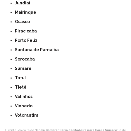
Jundiaí
Mairinque
Osasco
Piracicaba
Porto Feliz
Santana de Parnaíba
Sorocaba
Sumaré
Tatuí
Tietê
Valinhos
Vinhedo
Votorantim
O conteúdo do texto "
Onde Comprar Caixa de Madeira para Carga Sumaré
" é de