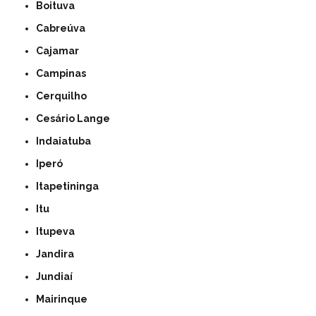
Boituva
Cabreúva
Cajamar
Campinas
Cerquilho
Cesário Lange
Indaiatuba
Iperó
Itapetininga
Itu
Itupeva
Jandira
Jundiaí
Mairinque