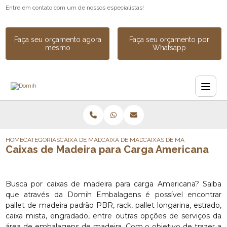
Entre em contato com um de nossos especialistas!
Faça seu orçamento agora
Faça seu orçamento por
mesmo
Whatsapp
HOME
CATEGORIAS
CAIXA DE MADEIRA
CAIXA DE MADEIRA PARA EXPORTACAO
CAIXAS DE MADEIRA PARA 
Caixas de Madeira para Carga Americana
Busca por caixas de madeira para carga Americana? Saiba
que através da Domih Embalagens é possível encontrar
pallet de madeira padrão PBR, rack, pallet longarina, estrado,
caixa mista, engradado, entre outras opções de serviços da
área de embalagens de madeira. Com o objetivo de trazer a