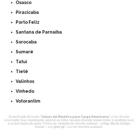
Osasco
Piracicaba
Porto Feliz
Santana de Parnaíba
Sorocaba
Sumaré
Tatuí
Tietê
Valinhos
Vinhedo
Votorantim
O conteúdo do texto "
Caixas de Madeira para Carga Americana
" é de direito
reservado. Sua reprodução, parcial ou total, mesmo citando nossos links, é proibida sem
a autorização do autor. Crime de violação de direito autoral – artigo 184 do Código
Penal –
Lei 9610/98 - Lei de direitos autorais
.