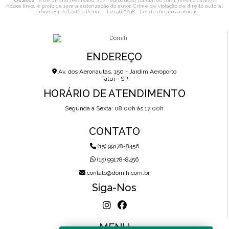
Osasco
" é de direito reservado. Sua reprodução, parcial ou total, mesmo citando
nossos links, é proibida sem a autorização do autor. Crime de violação de direito autoral
– artigo 184 do Código Penal –
Lei 9610/98 - Lei de direitos autorais
.
ENDEREÇO
Av. dos Aeronautas, 150 - Jardim Aeroporto
Tatuí - SP
HORÁRIO DE ATENDIMENTO
Segunda a Sexta: 08:00h às 17:00h
CONTATO
(15) 99178-8456
(15) 99178-8456
contato@domih.com.br
Siga-Nos
MENU