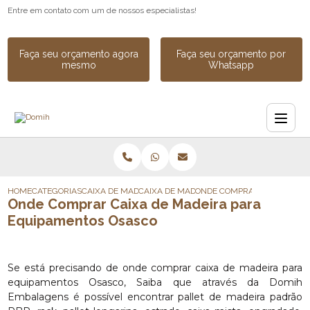
Entre em contato com um de nossos especialistas!
Faça seu orçamento agora
Faça seu orçamento por
mesmo
Whatsapp
HOME
CATEGORIAS
CAIXA DE MADEIRA
CAIXA DE MADEIRA PARA EXPORTACAO
ONDE COMPRAR CAIXA DE M
Onde Comprar Caixa de Madeira para
Equipamentos Osasco
Se está precisando de onde comprar caixa de madeira para
equipamentos Osasco, Saiba que através da Domih
Embalagens é possível encontrar pallet de madeira padrão