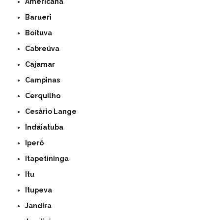
Americana
Barueri
Boituva
Cabreúva
Cajamar
Campinas
Cerquilho
Cesário Lange
Indaiatuba
Iperó
Itapetininga
Itu
Itupeva
Jandira