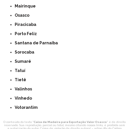
Mairinque
Osasco
Piracicaba
Porto Feliz
Santana de Parnaíba
Sorocaba
Sumaré
Tatuí
Tietê
Valinhos
Vinhedo
Votorantim
O conteúdo do texto "
Caixa de Madeira para Exportação Valor Osasco
" é de direito
reservado. Sua reprodução, parcial ou total, mesmo citando nossos links, é proibida sem
a autorização do autor. Crime de violação de direito autoral – artigo 184 do Código