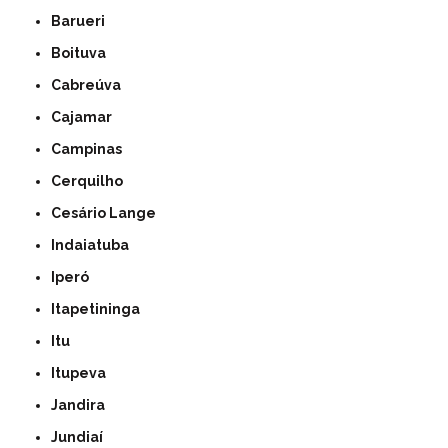
Barueri
Boituva
Cabreúva
Cajamar
Campinas
Cerquilho
Cesário Lange
Indaiatuba
Iperó
Itapetininga
Itu
Itupeva
Jandira
Jundiaí