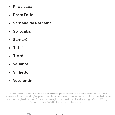
Piracicaba
Porto Feliz
Santana de Parnaíba
Sorocaba
Sumaré
Tatuí
Tietê
Valinhos
Vinhedo
Votorantim
O conteúdo do texto "
Caixas de Madeira para Industria Campinas
" é de direito
reservado. Sua reprodução, parcial ou total, mesmo citando nossos links, é proibida sem
a autorização do autor. Crime de violação de direito autoral – artigo 184 do Código
Penal –
Lei 9610/98 - Lei de direitos autorais
.