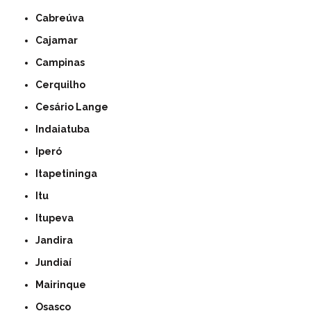
Cabreúva
Cajamar
Campinas
Cerquilho
Cesário Lange
Indaiatuba
Iperó
Itapetininga
Itu
Itupeva
Jandira
Jundiaí
Mairinque
Osasco