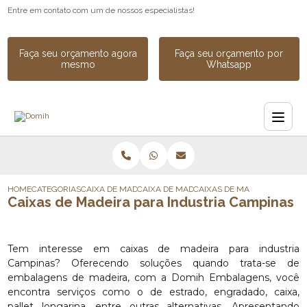
Entre em contato com um de nossos especialistas!
Faça seu orçamento agora
Faça seu orçamento por
mesmo
Whatsapp
HOME
CATEGORIAS
CAIXA DE MADEIRA
CAIXA DE MADEIRA PARA INDUSTRIA
CAIXAS DE MADEIRA PARA I
Caixas de Madeira para Industria Campinas
Tem interesse em caixas de madeira para industria
Campinas? Oferecendo soluções quando trata-se de
embalagens de madeira, com a Domih Embalagens, você
encontra serviços como o de estrado, engradado, caixa,
pallet longarina, entre outras alternativas. Apresentando