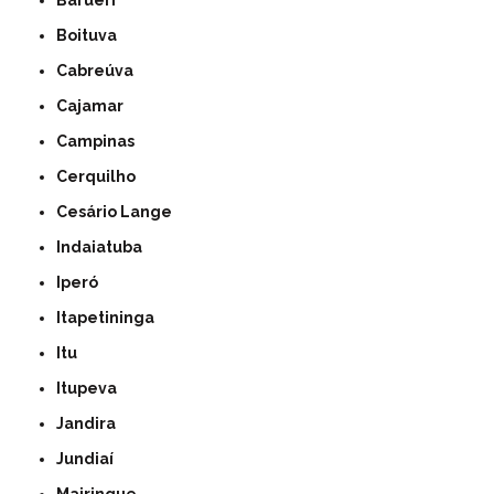
Barueri
Boituva
Cabreúva
Cajamar
Campinas
Cerquilho
Cesário Lange
Indaiatuba
Iperó
Itapetininga
Itu
Itupeva
Jandira
Jundiaí