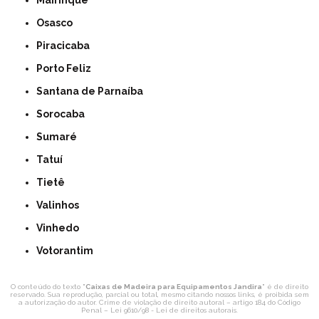
Mairinque
Osasco
Piracicaba
Porto Feliz
Santana de Parnaíba
Sorocaba
Sumaré
Tatuí
Tietê
Valinhos
Vinhedo
Votorantim
O conteúdo do texto "
Caixas de Madeira para Equipamentos Jandira
" é de direito
reservado. Sua reprodução, parcial ou total, mesmo citando nossos links, é proibida sem
a autorização do autor. Crime de violação de direito autoral – artigo 184 do Código
Penal –
Lei 9610/98 - Lei de direitos autorais
.