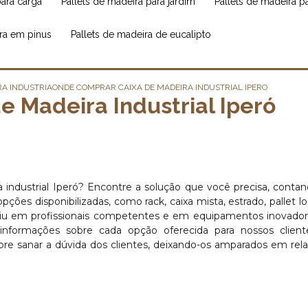
para carga
pallets de madeira para jardim
pallets de madeira 
ira em pinus
pallets de madeira de eucalipto
RA INDUSTRIA
ONDE COMPRAR CAIXA DE MADEIRA INDUSTRIAL IPERO
 Madeira Industrial Iperó
 industrial Iperó? Encontre a solução que você precisa, cont
ões disponibilizadas, como rack, caixa mista, estrado, pallet lo
estiu em profissionais competentes e em equipamentos inovado
informações sobre cada opção oferecida para nossos clien
re sanar a dúvida dos clientes, deixando-os amparados em rel