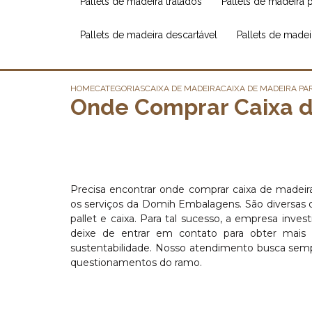
pallets de madeira tratados
pallets de madeira 
pallets de madeira descartável
pallets de made
HOME
CATEGORIAS
CAIXA DE MADEIRA
CAIXA DE MADEIRA PA
Onde Comprar Caixa de
Precisa encontrar onde comprar caixa de madeira
os serviços da Domih Embalagens. São diversas opç
pallet e caixa. Para tal sucesso, a empresa inv
deixe de entrar em contato para obter mais 
sustentabilidade. Nosso atendimento busca semp
questionamentos do ramo.