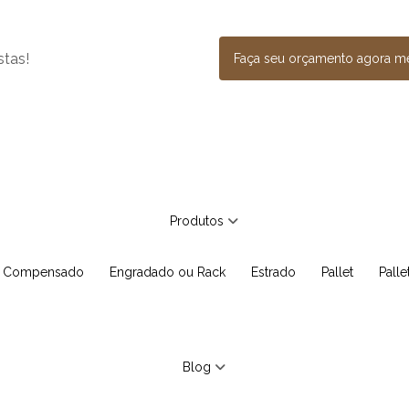
stas!
Faça seu orçamento agora 
Produtos
e Compensado
Engradado ou Rack
Estrado
Pallet
Pall
Blog