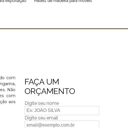
para exportação
pallets de madeira para móveis
ando com
FAÇA UM
ngarina,
ORÇAMENTO
res. Não
tes com
ação aos
Digite seu nome
Digite seu email