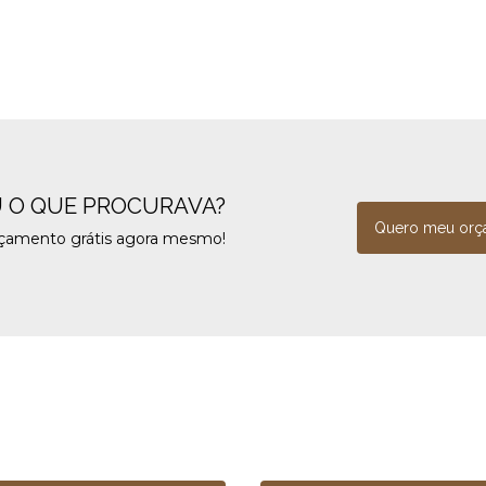
 O QUE PROCURAVA?
Quero meu orç
rçamento grátis agora mesmo!