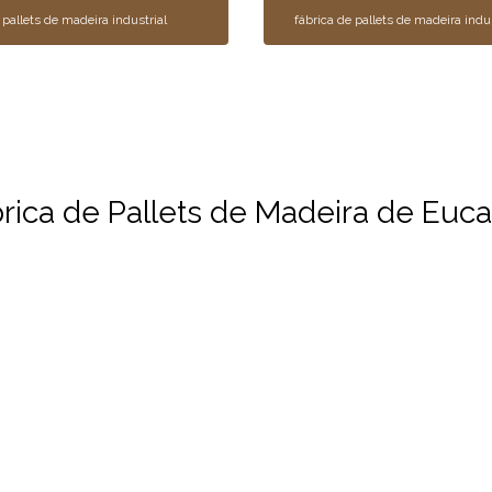
pallets de madeira industrial
fábrica de pallets de madeira indus
ica de Pallets de Madeira de Eucal