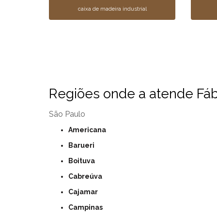
caixa de madeira industrial
Regiões onde a atende Fábr
São Paulo
Americana
Barueri
Boituva
Cabreúva
Cajamar
Campinas