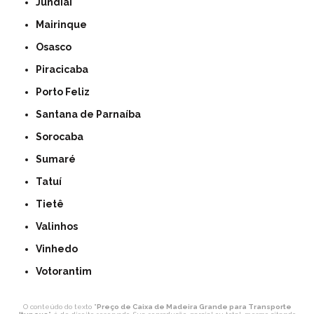
Jundiaí
Mairinque
Osasco
Piracicaba
Porto Feliz
Santana de Parnaíba
Sorocaba
Sumaré
Tatuí
Tietê
Valinhos
Vinhedo
Votorantim
O conteúdo do texto "
Preço de Caixa de Madeira Grande para Transporte