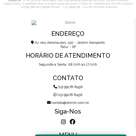
Itupeva
" é de direito reservado. Sua reprodução, parcial ou total, mesmo citando
nossos links, é proibida sem a autorização do autor. Crime de violação de direito autoral
– artigo 184 do Código Penal –
Lei 9610/98 - Lei de direitos autorais
.
ENDEREÇO
Av. dos Aeronautas, 150 - Jardim Aeroporto
Tatuí - SP
HORÁRIO DE ATENDIMENTO
Segunda a Sexta: 08:00h às 17:00h
CONTATO
(15) 99178-8456
(15) 99178-8456
contato@domih.com.br
Siga-Nos
MENU