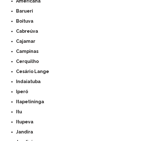
Americana
Barueri
Boituva
Cabreúva
Cajamar
Campinas
Cerquilho
Cesário Lange
Indaiatuba
Iperó
Itapetininga
Itu
Itupeva
Jandira