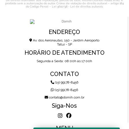
de direito reservado. Sua reprodução, parcial ou total, mesmo citando nossos links, é
proibida sem a autorização do autor. Crime de violação de direito autoral – artigo 184
do Código Penal –
Lei 9610/98 - Lei de direitos autorais
.
ENDEREÇO
Av. dos Aeronautas, 150 - Jardim Aeroporto
Tatuí - SP
HORÁRIO DE ATENDIMENTO
Segunda a Sexta: 08:00h às 17:00h
CONTATO
(15) 99178-8456
(15) 99178-8456
contato@domih.com.br
Siga-Nos
MENU