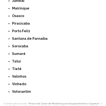
Jundiaí
Mairinque
Osasco
Piracicaba
Porto Feliz
Santana de Parnaíba
Sorocaba
Sumaré
Tatuí
Tietê
Valinhos
Vinhedo
Votorantim
O conteúdo do texto "
Preço de Caixa de Madeira para Equipamentos Cajamar
" é