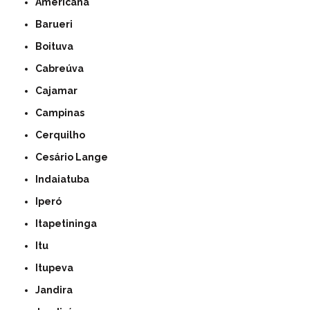
Americana
Barueri
Boituva
Cabreúva
Cajamar
Campinas
Cerquilho
Cesário Lange
Indaiatuba
Iperó
Itapetininga
Itu
Itupeva
Jandira