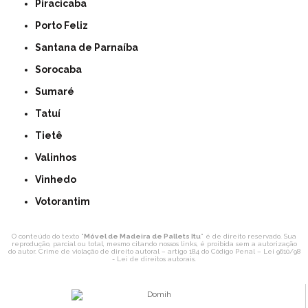
Piracicaba
Porto Feliz
Santana de Parnaíba
Sorocaba
Sumaré
Tatuí
Tietê
Valinhos
Vinhedo
Votorantim
O conteúdo do texto "
Móvel de Madeira de Pallets Itu
" é de direito reservado. Sua
reprodução, parcial ou total, mesmo citando nossos links, é proibida sem a autorização
do autor. Crime de violação de direito autoral – artigo 184 do Código Penal –
Lei 9610/98
- Lei de direitos autorais
.