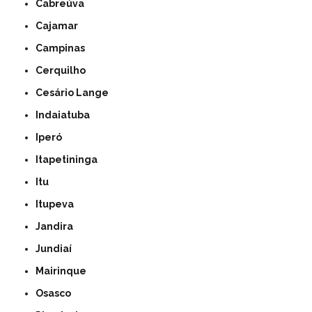
Cabreúva
Cajamar
Campinas
Cerquilho
Cesário Lange
Indaiatuba
Iperó
Itapetininga
Itu
Itupeva
Jandira
Jundiaí
Mairinque
Osasco