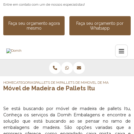
Entre em contato com um de nossos especialistas!
Faça seu orçamento agora
Faça seu orçamento por
mesmo
Whatsapp
HOME
CATEGORIAS
PALLETS DE MADEIRA
PALLETS DE MADEIRA DESCARTAVEL
MOVEL DE MADEIRA DE PALL
Móvel de Madeira de Pallets Itu
Se está buscando por móvel de madeira de pallets Itu,
Conheça os serviços da Domih Embalagens e encontre a
solução que está buscando ao se pensar no ramo de
embalagens de madeira. São opções variadas que a
empresa oferece, como engradado, caixa mista, caixa e