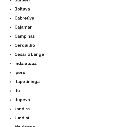
Barueri
Boituva
Cabreúva
Cajamar
Campinas
Cerquilho
Cesário Lange
Indaiatuba
Iperó
Itapetininga
Itu
Itupeva
Jandira
Jundiaí