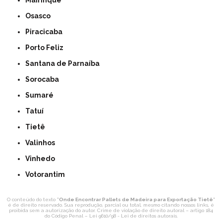
Mairinque
Osasco
Piracicaba
Porto Feliz
Santana de Parnaíba
Sorocaba
Sumaré
Tatuí
Tietê
Valinhos
Vinhedo
Votorantim
O conteúdo do texto "
Onde Encontrar Pallets de Madeira para Exportação Tietê
"
é de direito reservado. Sua reprodução, parcial ou total, mesmo citando nossos links, é
proibida sem a autorização do autor. Crime de violação de direito autoral – artigo 184
do Código Penal –
Lei 9610/98 - Lei de direitos autorais
.