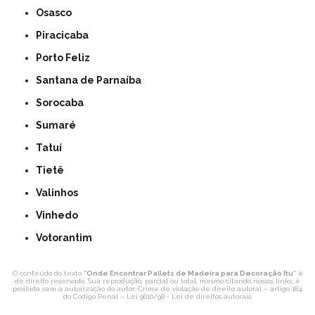
Osasco
Piracicaba
Porto Feliz
Santana de Parnaíba
Sorocaba
Sumaré
Tatuí
Tietê
Valinhos
Vinhedo
Votorantim
O conteúdo do texto "
Onde Encontrar Pallets de Madeira para Decoração Itu
" é
de direito reservado. Sua reprodução, parcial ou total, mesmo citando nossos links, é
proibida sem a autorização do autor. Crime de violação de direito autoral – artigo 184
do Código Penal –
Lei 9610/98 - Lei de direitos autorais
.