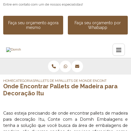
Entre em contato com um de nossos especialistas!
Faça seu orçamento agora
Faça seu orçamento por
mesmo
Whatsapp
HOME
CATEGORIAS
PALLETS DE MADEIRA
PALLETS DE MADEIRA DESCARTAVEL
ONDE ENCONTRAR PALLETS 
Onde Encontrar Pallets de Madeira para
Decoração Itu
Caso esteja precisando de onde encontrar pallets de madeira
para decoração Itu, Conte com a Domih Embalagens e
tenha a solução que você busca da área de embalagens de