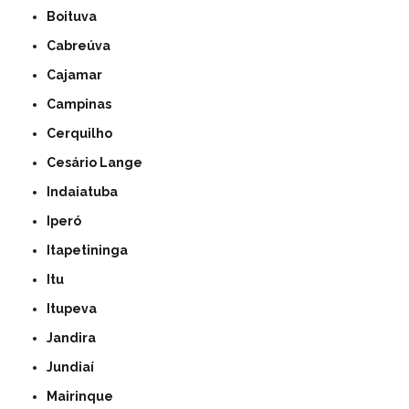
Boituva
Cabreúva
Cajamar
Campinas
Cerquilho
Cesário Lange
Indaiatuba
Iperó
Itapetininga
Itu
Itupeva
Jandira
Jundiaí
Mairinque