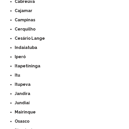
Cabreúva
Cajamar
Campinas
Cerquilho
Cesário Lange
Indaiatuba
Iperó
Itapetininga
Itu
Itupeva
Jandira
Jundiaí
Mairinque
Osasco