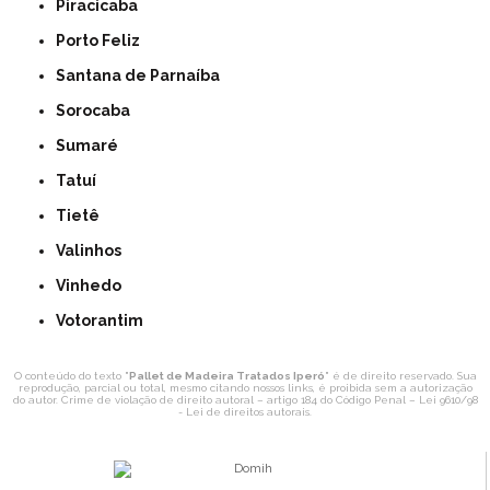
Piracicaba
Porto Feliz
Santana de Parnaíba
Sorocaba
Sumaré
Tatuí
Tietê
Valinhos
Vinhedo
Votorantim
O conteúdo do texto "
Pallet de Madeira Tratados Iperó
" é de direito reservado. Sua
reprodução, parcial ou total, mesmo citando nossos links, é proibida sem a autorização
do autor. Crime de violação de direito autoral – artigo 184 do Código Penal –
Lei 9610/98
- Lei de direitos autorais
.