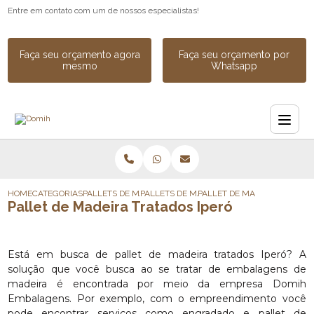
Entre em contato com um de nossos especialistas!
Faça seu orçamento agora
Faça seu orçamento por
mesmo
Whatsapp
HOME
CATEGORIAS
PALLETS DE MADEIRA
PALLETS DE MADEIRA DESCARTAVEL
PALLET DE MADEIRA TRATAD
Pallet de Madeira Tratados Iperó
Está em busca de pallet de madeira tratados Iperó? A
solução que você busca ao se tratar de embalagens de
madeira é encontrada por meio da empresa Domih
Embalagens. Por exemplo, com o empreendimento você
pode encontrar serviços como engradado e pallet de