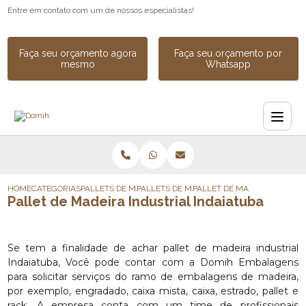
Entre em contato com um de nossos especialistas!
Faça seu orçamento agora
Faça seu orçamento por
mesmo
Whatsapp
HOME
CATEGORIAS
PALLETS DE MADEIRA
PALLETS DE MADEIRA DESCARTAVEL
PALLET DE MADEIRA INDUST
Pallet de Madeira Industrial Indaiatuba
Se tem a finalidade de achar pallet de madeira industrial
Indaiatuba, Você pode contar com a Domih Embalagens
para solicitar serviços do ramo de embalagens de madeira,
por exemplo, engradado, caixa mista, caixa, estrado, pallet e
rack. A empresa conta com um time de profissionais