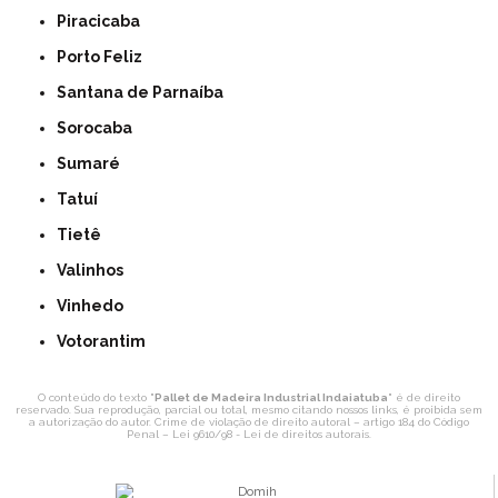
Piracicaba
Porto Feliz
Santana de Parnaíba
Sorocaba
Sumaré
Tatuí
Tietê
Valinhos
Vinhedo
Votorantim
O conteúdo do texto "
Pallet de Madeira Industrial Indaiatuba
" é de direito
reservado. Sua reprodução, parcial ou total, mesmo citando nossos links, é proibida sem
a autorização do autor. Crime de violação de direito autoral – artigo 184 do Código
Penal –
Lei 9610/98 - Lei de direitos autorais
.