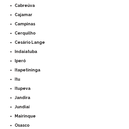
Cabreúva
Cajamar
Campinas
Cerquilho
Cesário Lange
Indaiatuba
Iperó
Itapetininga
Itu
Itupeva
Jandira
Jundiaí
Mairinque
Osasco