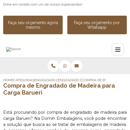
Entre em contato com um de nossos especialistas!
Faça seu orçamento agora
Faça seu orçamento por
mesmo
Whatsapp
HOME
CATEGORIAS
ENGRADADO DE MADEIRA
ENGRADADO DE MADEIRA PARA EXPORTAC
COMPRA DE ENGRADADO DE 
Compra de Engradado de Madeira para
Carga Barueri
Está procurando por compra de engradado de madeira para
carga Barueri? Na Domih Embalagens, você pode encontrar
a solução que busca ao se tratar de embalagens de madeira.