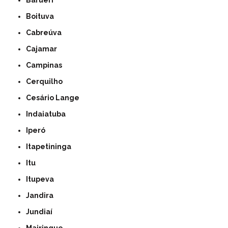
Barueri
Boituva
Cabreúva
Cajamar
Campinas
Cerquilho
Cesário Lange
Indaiatuba
Iperó
Itapetininga
Itu
Itupeva
Jandira
Jundiaí