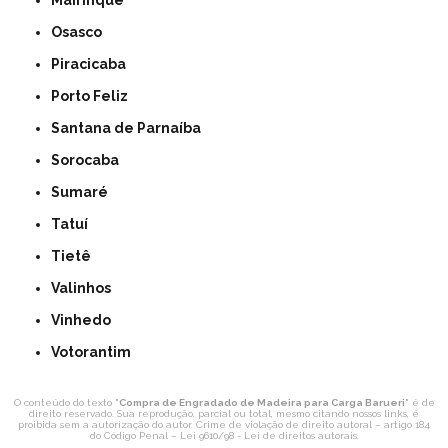
Mairinque
Osasco
Piracicaba
Porto Feliz
Santana de Parnaíba
Sorocaba
Sumaré
Tatuí
Tietê
Valinhos
Vinhedo
Votorantim
O conteúdo do texto "
Compra de Engradado de Madeira para Carga Barueri
" é de
direito reservado. Sua reprodução, parcial ou total, mesmo citando nossos links, é
proibida sem a autorização do autor. Crime de violação de direito autoral – artigo 184
do Código Penal –
Lei 9610/98 - Lei de direitos autorais
.