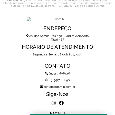
Cesário Lange
" é de direito reservado. Sua reprodução, parcial ou total, mesmo
citando nossos links, é proibida sem a autorização do autor. Crime de violação de direito
autoral – artigo 184 do Código Penal –
Lei 9610/98 - Lei de direitos autorais
.
ENDEREÇO
Av. dos Aeronautas, 150 - Jardim Aeroporto
Tatuí - SP
HORÁRIO DE ATENDIMENTO
Segunda a Sexta: 08:00h às 17:00h
CONTATO
(15) 99178-8456
(15) 99178-8456
contato@domih.com.br
Siga-Nos
MENU