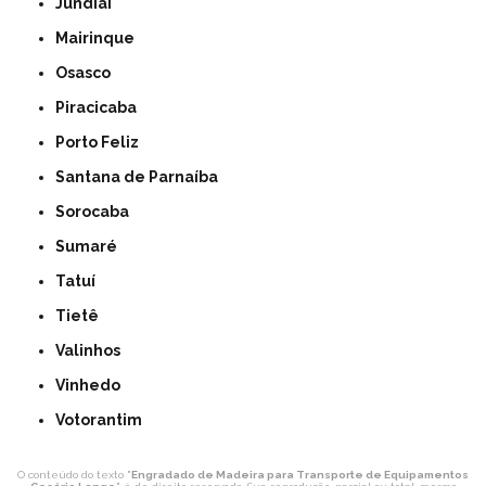
Jundiaí
Mairinque
Osasco
Piracicaba
Porto Feliz
Santana de Parnaíba
Sorocaba
Sumaré
Tatuí
Tietê
Valinhos
Vinhedo
Votorantim
O conteúdo do texto "
Engradado de Madeira para Transporte de Equipamentos