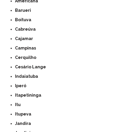
Americana
Barueri
Boituva
Cabreúva
Cajamar
Campinas
Cerquilho
Cesário Lange
Indaiatuba
Iperó
Itapetininga
Itu
Itupeva
Jandira