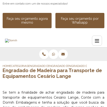
Entre em contato com um de nossos especialistas!
Faça seu orçamento agora
Faça seu orçamento por
mesmo
Whatsapp
HOME
CATEGORIAS
ENGRADADO DE MADEIRA
ENGRADADO DE MADEIRA PARA EXPORTAC
ENGRADADO DE MADEIRA PA
Engradado de Madeira para Transporte de
Equipamentos Cesário Lange
Se tem a finalidade de achar engradado de madeira para
transporte de equipamentos Cesário Lange, Conte com a
Domih Embalagens e tenha a solução que você busca da