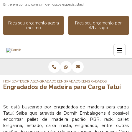
Entre em contato com um de nossos especialistas!
Faça seu orçamento agora
Faça seu orçamento por
mesmo
Whatsapp
HOME
CATEGORIAS
ENGRADADO DE MADEIRA
ENGRADADO DE MADEIRA PARA EXPORTAC
ENGRADADOS DE MADEIRA P
Engradados de Madeira para Carga Tatuí
Se está buscando por engradados de madeira para carga
Tatuí, Saiba que através da Domih Embalagens é possível
encontrar pallet de madeira padrão PBR, rack, pallet
longarina, estrado, caixa mista, engradado, entre outras
opções de serviços da área de embalagens de madeira. Com