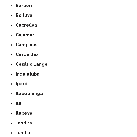
Barueri
Boituva
Cabreúva
Cajamar
Campinas
Cerquilho
Cesário Lange
Indaiatuba
Iperó
Itapetininga
Itu
Itupeva
Jandira
Jundiaí