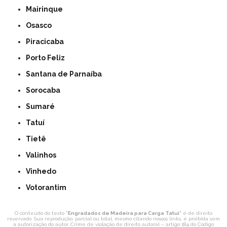
Mairinque
Osasco
Piracicaba
Porto Feliz
Santana de Parnaíba
Sorocaba
Sumaré
Tatuí
Tietê
Valinhos
Vinhedo
Votorantim
O conteúdo do texto "
Engradados de Madeira para Carga Tatuí
" é de direito
reservado. Sua reprodução, parcial ou total, mesmo citando nossos links, é proibida sem
a autorização do autor. Crime de violação de direito autoral – artigo 184 do Código