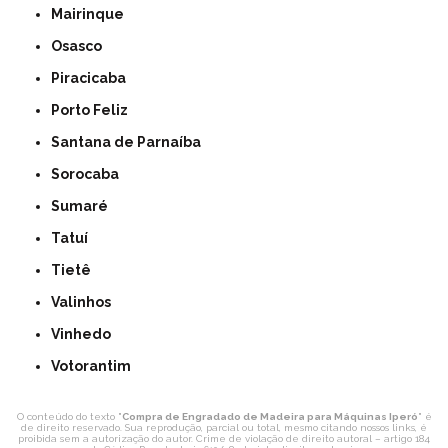
Mairinque
Osasco
Piracicaba
Porto Feliz
Santana de Parnaíba
Sorocaba
Sumaré
Tatuí
Tietê
Valinhos
Vinhedo
Votorantim
O conteúdo do texto "
Compra de Engradado de Madeira para Máquinas Iperó
" é
de direito reservado. Sua reprodução, parcial ou total, mesmo citando nossos links, é
proibida sem a autorização do autor. Crime de violação de direito autoral – artigo 184