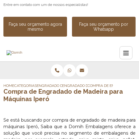
Entre em contato com um de nossos especialistas!
Faça seu orçamento agora
Faça seu orçamento por
mesmo
Whatsapp
HOME
CATEGORIAS
ENGRADADO DE MADEIRA
ENGRADADO DE MADEIRA PARA EXPORTAC
COMPRA DE ENGRADADO DE 
Compra de Engradado de Madeira para
Máquinas Iperó
Se está buscando por compra de engradado de madeira para
máquinas Iperó, Saiba que a Domih Embalagens oferece a
solução que você precisa no segmento de embalagens de