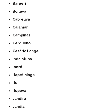
Barueri
Boituva
Cabreúva
Cajamar
Campinas
Cerquilho
Cesário Lange
Indaiatuba
Iperó
Itapetininga
Itu
Itupeva
Jandira
Jundiaí