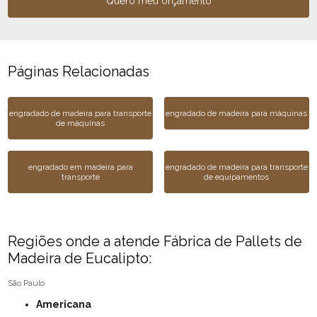
Quero meu orçamento
Páginas Relacionadas
engradado de madeira para transporte
engradado de madeira para máquinas
de máquinas
engradado em madeira para
engradado de madeira para transporte
transporte
de equipamentos
Regiões onde a atende Fábrica de Pallets de
Madeira de Eucalipto:
São Paulo
Americana