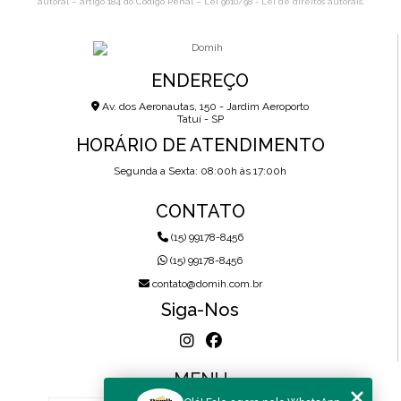
autoral – artigo 184 do Código Penal –
Lei 9610/98 - Lei de direitos autorais
.
ENDEREÇO
Av. dos Aeronautas, 150 - Jardim Aeroporto
Tatuí - SP
HORÁRIO DE ATENDIMENTO
Segunda a Sexta: 08:00h às 17:00h
CONTATO
(15) 99178-8456
(15) 99178-8456
contato@domih.com.br
Siga-Nos
MENU