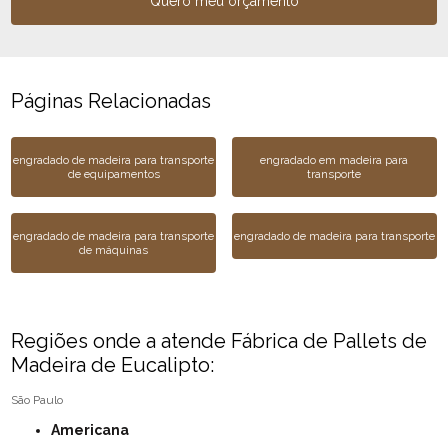
Quero meu orçamento
Páginas Relacionadas
engradado de madeira para transporte
engradado em madeira para
de equipamentos
transporte
engradado de madeira para transporte
engradado de madeira para transporte
de máquinas
Regiões onde a atende Fábrica de Pallets de
Madeira de Eucalipto:
São Paulo
Americana