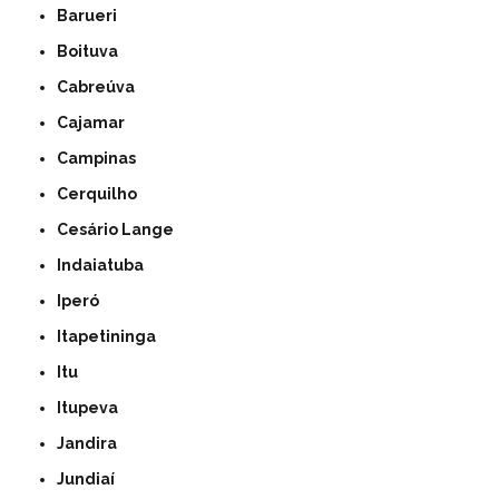
Barueri
Boituva
Cabreúva
Cajamar
Campinas
Cerquilho
Cesário Lange
Indaiatuba
Iperó
Itapetininga
Itu
Itupeva
Jandira
Jundiaí