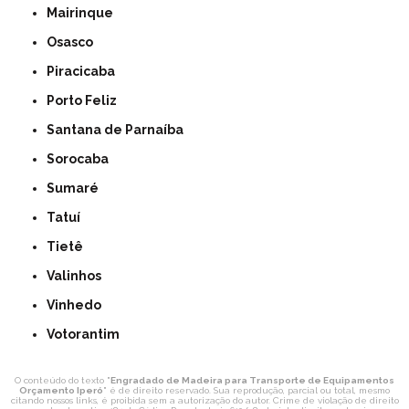
Mairinque
Osasco
Piracicaba
Porto Feliz
Santana de Parnaíba
Sorocaba
Sumaré
Tatuí
Tietê
Valinhos
Vinhedo
Votorantim
O conteúdo do texto "
Engradado de Madeira para Transporte de Equipamentos
Orçamento Iperó
" é de direito reservado. Sua reprodução, parcial ou total, mesmo
citando nossos links, é proibida sem a autorização do autor. Crime de violação de direito