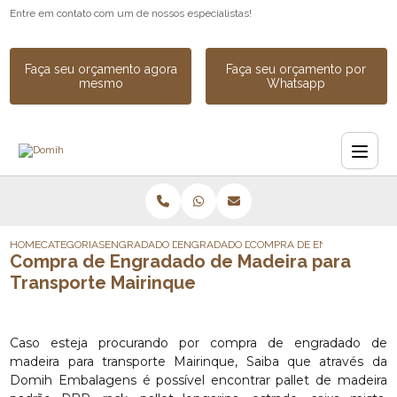
Entre em contato com um de nossos especialistas!
Faça seu orçamento agora
Faça seu orçamento por
mesmo
Whatsapp
HOME
CATEGORIAS
ENGRADADO DE MADEIRA
ENGRADADO DE MADEIRA PARA EXPORTAC
COMPRA DE ENGRADADO DE 
Compra de Engradado de Madeira para
Transporte Mairinque
Caso esteja procurando por compra de engradado de
madeira para transporte Mairinque, Saiba que através da
Domih Embalagens é possível encontrar pallet de madeira