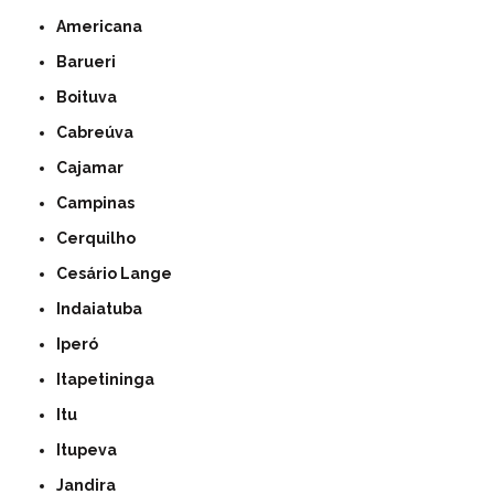
Americana
Barueri
Boituva
Cabreúva
Cajamar
Campinas
Cerquilho
Cesário Lange
Indaiatuba
Iperó
Itapetininga
Itu
Itupeva
Jandira