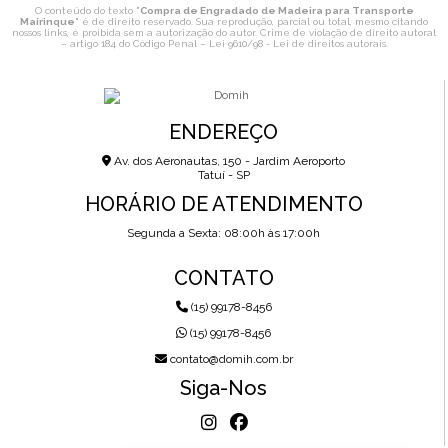
O conteúdo do texto "
Compra de Engradado de Madeira para Transporte
Mairinque
" é de direito reservado. Sua reprodução, parcial ou total, mesmo citando
nossos links, é proibida sem a autorização do autor. Crime de violação de direito autoral
– artigo 184 do Código Penal –
Lei 9610/98 - Lei de direitos autorais
.
ENDEREÇO
Av. dos Aeronautas, 150 - Jardim Aeroporto
Tatuí - SP
HORÁRIO DE ATENDIMENTO
Segunda a Sexta: 08:00h às 17:00h
CONTATO
(15) 99178-8456
(15) 99178-8456
contato@domih.com.br
Siga-Nos