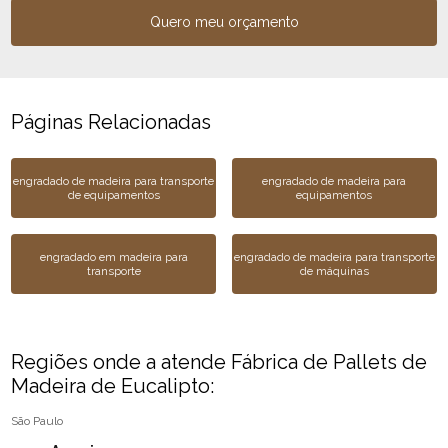
Quero meu orçamento
Páginas Relacionadas
engradado de madeira para transporte
engradado de madeira para
de equipamentos
equipamentos
engradado em madeira para
engradado de madeira para transporte
transporte
de máquinas
Regiões onde a atende Fábrica de Pallets de
Madeira de Eucalipto:
São Paulo