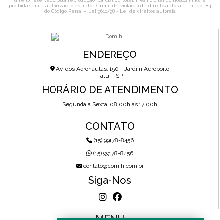
direito reservado. Sua reprodução, parcial ou total, mesmo citando nossos links, é
proibida sem a autorização do autor. Crime de violação de direito autoral – artigo 184
do Código Penal –
Lei 9610/98 - Lei de direitos autorais
.
ENDEREÇO
Av. dos Aeronautas, 150 - Jardim Aeroporto
Tatuí - SP
HORÁRIO DE ATENDIMENTO
Segunda a Sexta: 08:00h às 17:00h
CONTATO
(15) 99178-8456
(15) 99178-8456
contato@domih.com.br
Siga-Nos
MENU