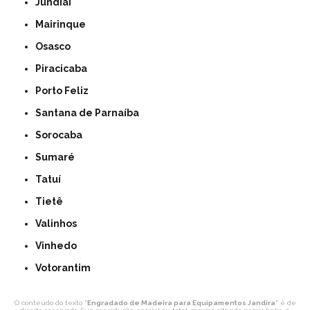
Jundiaí
Mairinque
Osasco
Piracicaba
Porto Feliz
Santana de Parnaíba
Sorocaba
Sumaré
Tatuí
Tietê
Valinhos
Vinhedo
Votorantim
O conteúdo do texto "
Engradado de Madeira para Equipamentos Jandira
" é de