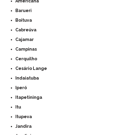
Americana
Barueri
Boituva
Cabreúva
Cajamar
Campinas
Cerquilho
Cesário Lange
Indaiatuba
Iperó
Itapetininga
Itu
Itupeva
Jandira