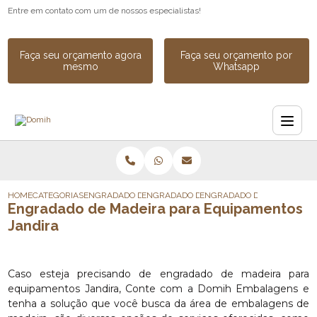
Entre em contato com um de nossos especialistas!
Faça seu orçamento agora
Faça seu orçamento por
mesmo
Whatsapp
HOME
CATEGORIAS
ENGRADADO DE MADEIRA
ENGRADADO DE MADEIRA PARA EXPORTAC
ENGRADADO DE MADEIRA PA
Engradado de Madeira para Equipamentos
Jandira
Caso esteja precisando de engradado de madeira para
equipamentos Jandira, Conte com a Domih Embalagens e
tenha a solução que você busca da área de embalagens de