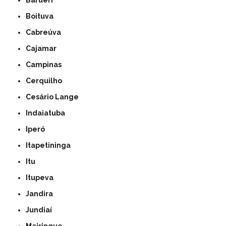
Barueri
Boituva
Cabreúva
Cajamar
Campinas
Cerquilho
Cesário Lange
Indaiatuba
Iperó
Itapetininga
Itu
Itupeva
Jandira
Jundiaí