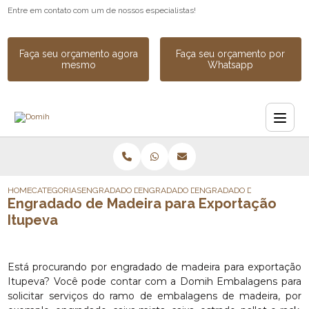
Entre em contato com um de nossos especialistas!
Faça seu orçamento agora
Faça seu orçamento por
mesmo
Whatsapp
HOME
CATEGORIAS
ENGRADADO DE MADEIRA
ENGRADADO DE MADEIRA PARA EXPORTAC
ENGRADADO DE MADEIRA PA
Engradado de Madeira para Exportação
Itupeva
Está procurando por engradado de madeira para exportação
Itupeva? Você pode contar com a Domih Embalagens para
solicitar serviços do ramo de embalagens de madeira, por