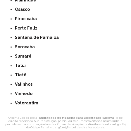
Mairinque
Osasco
Piracicaba
Porto Feliz
Santana de Parnaíba
Sorocaba
Sumaré
Tatuí
Tietê
Valinhos
Vinhedo
Votorantim
O conteúdo do texto "
Engradado de Madeira para Exportação Itupeva
" é de
direito reservado. Sua reprodução, parcial ou total, mesmo citando nossos links, é
proibida sem a autorização do autor. Crime de violação de direito autoral – artigo 184
do Código Penal –
Lei 9610/98 - Lei de direitos autorais
.