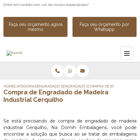
Entre em contato com um de nossos especialistas!
Faça seu orçamento agora
Faça seu orçamento por
mesmo
Whatsapp
HOME
CATEGORIAS
ENGRADADO DE MADEIRA
ENGRADADO DE MADEIRA PARA CARGA
COMPRA DE ENGRADADO DE 
Compra de Engradado de Madeira
Industrial Cerquilho
Se está precisando de compra de engradado de madeira
industrial Cerquilho, Na Domih Embalagens, você pode
encontrar a solução que busca ao se tratar de embalagens