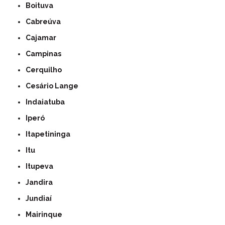
Boituva
Cabreúva
Cajamar
Campinas
Cerquilho
Cesário Lange
Indaiatuba
Iperó
Itapetininga
Itu
Itupeva
Jandira
Jundiaí
Mairinque