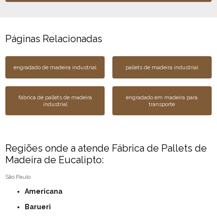
Páginas Relacionadas
engradado de madeira industrial
pallets de madeira industrial
fábrica de pallets de madeira
engradado em madeira para
industrial
transporte
Regiões onde a atende Fábrica de Pallets de
Madeira de Eucalipto:
São Paulo
Americana
Barueri