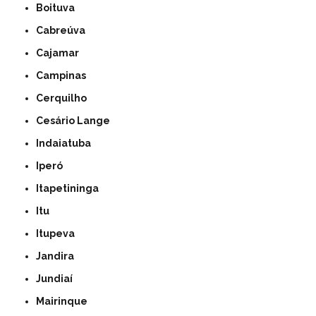
Boituva
Cabreúva
Cajamar
Campinas
Cerquilho
Cesário Lange
Indaiatuba
Iperó
Itapetininga
Itu
Itupeva
Jandira
Jundiaí
Mairinque