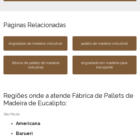
Páginas Relacionadas
engradado de madeira industrial
pallets de madeira industrial
fábrica de pallets de madeira
engradado em madeira para
industrial
transporte
Regiões onde a atende Fábrica de Pallets de
Madeira de Eucalipto:
São Paulo
Americana
Barueri