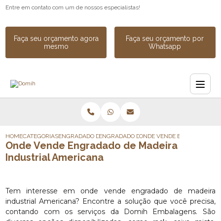
Entre em contato com um de nossos especialistas!
Faça seu orçamento agora
Faça seu orçamento por
mesmo
Whatsapp
HOME
CATEGORIAS
ENGRADADO DE MADEIRA
ENGRADADO DE MADEIRA PARA CARGA
ONDE VENDE ENGRADADO DE
Onde Vende Engradado de Madeira
Industrial Americana
Tem interesse em onde vende engradado de madeira
industrial Americana? Encontre a solução que você precisa,
contando com os serviços da Domih Embalagens. São