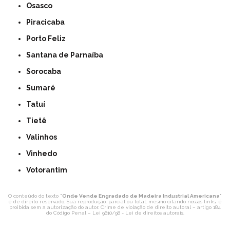
Osasco
Piracicaba
Porto Feliz
Santana de Parnaíba
Sorocaba
Sumaré
Tatuí
Tietê
Valinhos
Vinhedo
Votorantim
O conteúdo do texto "
Onde Vende Engradado de Madeira Industrial Americana
"
é de direito reservado. Sua reprodução, parcial ou total, mesmo citando nossos links, é
proibida sem a autorização do autor. Crime de violação de direito autoral – artigo 184
do Código Penal –
Lei 9610/98 - Lei de direitos autorais
.