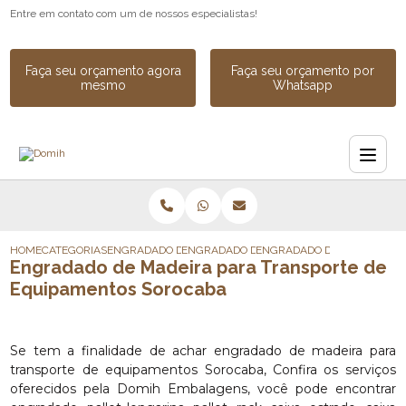
Entre em contato com um de nossos especialistas!
Faça seu orçamento agora
Faça seu orçamento por
mesmo
Whatsapp
HOME
CATEGORIAS
ENGRADADO DE MADEIRA
ENGRADADO DE MADEIRA PARA CARGA
ENGRADADO DE MADEIRA PA
Engradado de Madeira para Transporte de
Equipamentos Sorocaba
Se tem a finalidade de achar engradado de madeira para
transporte de equipamentos Sorocaba, Confira os serviços
oferecidos pela Domih Embalagens, você pode encontrar