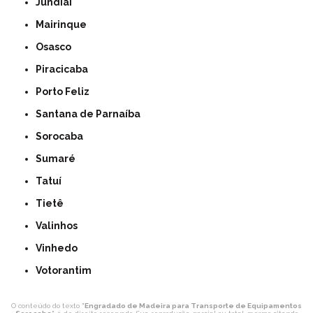
Jundiaí
Mairinque
Osasco
Piracicaba
Porto Feliz
Santana de Parnaíba
Sorocaba
Sumaré
Tatuí
Tietê
Valinhos
Vinhedo
Votorantim
O conteúdo do texto "
Engradado de Madeira para Transporte de Equipamentos