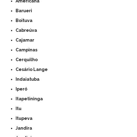
Americana
Barueri
Boituva
Cabreúva
Cajamar
Campinas
Cerquilho
Cesário Lange
Indaiatuba
Iperó
Itapetininga
Itu
Itupeva
Jandira