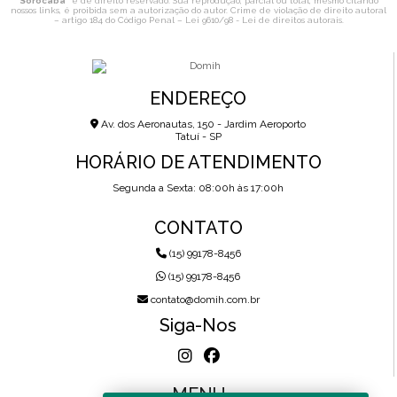
Sorocaba
" é de direito reservado. Sua reprodução, parcial ou total, mesmo citando
nossos links, é proibida sem a autorização do autor. Crime de violação de direito autoral
– artigo 184 do Código Penal –
Lei 9610/98 - Lei de direitos autorais
.
ENDEREÇO
Av. dos Aeronautas, 150 - Jardim Aeroporto
Tatuí - SP
HORÁRIO DE ATENDIMENTO
Segunda a Sexta: 08:00h às 17:00h
CONTATO
(15) 99178-8456
(15) 99178-8456
contato@domih.com.br
Siga-Nos
MENU