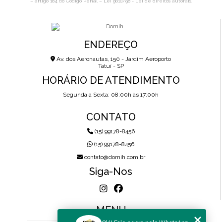
– artigo 184 do Código Penal –
Lei 9610/98 - Lei de direitos autorais
.
ENDEREÇO
Av. dos Aeronautas, 150 - Jardim Aeroporto
Tatuí - SP
HORÁRIO DE ATENDIMENTO
Segunda a Sexta: 08:00h às 17:00h
CONTATO
(15) 99178-8456
(15) 99178-8456
contato@domih.com.br
Siga-Nos
MENU