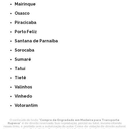
Mairinque
Osasco
Piracicaba
Porto Feliz
Santana de Parnaíba
Sorocaba
Sumaré
Tatuí
Tietê
Valinhos
Vinhedo
Votorantim
O conteúdo do texto "
Compra de Engradado em Madeira para Transporte
Itupeva
" é de direito reservado. Sua reprodução, parcial ou total, mesmo citando
nossos links, é proibida sem a autorização do autor. Crime de violação de direito autoral