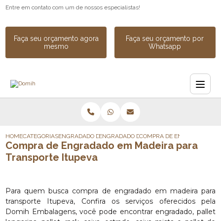
Entre em contato com um de nossos especialistas!
Faça seu orçamento agora
Faça seu orçamento por
mesmo
Whatsapp
HOME
CATEGORIAS
ENGRADADO DE MADEIRA
ENGRADADO DE MADEIRA PARA CARGA
COMPRA DE ENGRADADO EM 
Compra de Engradado em Madeira para
Transporte Itupeva
Para quem busca compra de engradado em madeira para
transporte Itupeva, Confira os serviços oferecidos pela
Domih Embalagens, você pode encontrar engradado, pallet