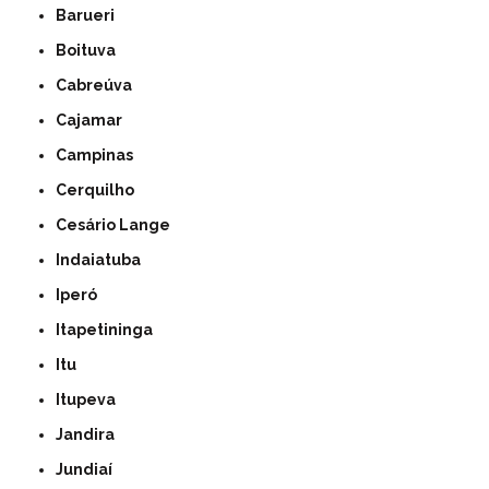
Barueri
Boituva
Cabreúva
Cajamar
Campinas
Cerquilho
Cesário Lange
Indaiatuba
Iperó
Itapetininga
Itu
Itupeva
Jandira
Jundiaí