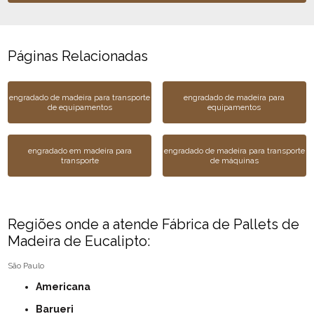
Páginas Relacionadas
engradado de madeira para transporte
engradado de madeira para
de equipamentos
equipamentos
engradado em madeira para
engradado de madeira para transporte
transporte
de máquinas
Regiões onde a atende Fábrica de Pallets de
Madeira de Eucalipto:
São Paulo
Americana
Barueri