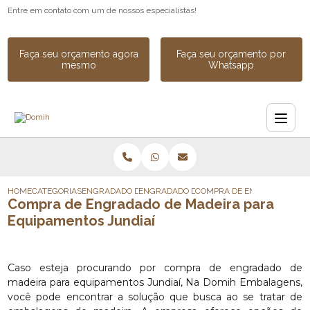
Entre em contato com um de nossos especialistas!
Faça seu orçamento agora
Faça seu orçamento por
mesmo
Whatsapp
HOME
CATEGORIAS
ENGRADADO DE MADEIRA
ENGRADADO DE MADEIRA PARA CARGA
COMPRA DE ENGRADADO DE 
Compra de Engradado de Madeira para
Equipamentos Jundiaí
Caso esteja procurando por compra de engradado de
madeira para equipamentos Jundiaí, Na Domih Embalagens,
você pode encontrar a solução que busca ao se tratar de