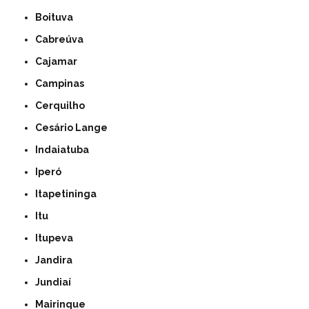
Boituva
Cabreúva
Cajamar
Campinas
Cerquilho
Cesário Lange
Indaiatuba
Iperó
Itapetininga
Itu
Itupeva
Jandira
Jundiaí
Mairinque