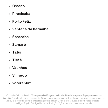
Osasco
Piracicaba
Porto Feliz
Santana de Parnaíba
Sorocaba
Sumaré
Tatuí
Tietê
Valinhos
Vinhedo
Votorantim
O conteúdo do texto "
Compra de Engradado de Madeira para Equipamentos
Jundiaí
" é de direito reservado. Sua reprodução, parcial ou total, mesmo citando nossos
links, é proibida sem a autorização do autor. Crime de violação de direito autoral –
artigo 184 do Código Penal –
Lei 9610/98 - Lei de direitos autorais
.