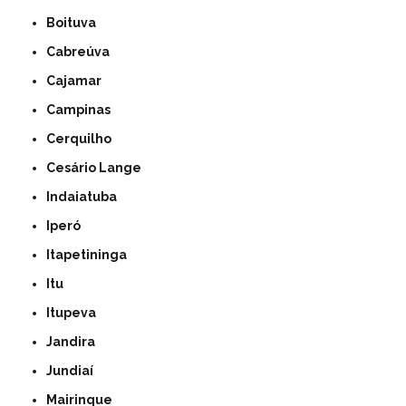
Boituva
Cabreúva
Cajamar
Campinas
Cerquilho
Cesário Lange
Indaiatuba
Iperó
Itapetininga
Itu
Itupeva
Jandira
Jundiaí
Mairinque