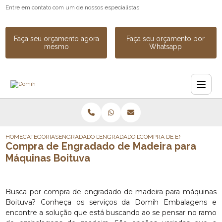
Entre em contato com um de nossos especialistas!
Faça seu orçamento agora
Faça seu orçamento por
mesmo
Whatsapp
HOME
CATEGORIAS
ENGRADADO DE MADEIRA
ENGRADADO DE MADEIRA PARA CARGA
COMPRA DE ENGRADADO DE 
Compra de Engradado de Madeira para
Máquinas Boituva
Busca por compra de engradado de madeira para máquinas
Boituva? Conheça os serviços da Domih Embalagens e
encontre a solução que está buscando ao se pensar no ramo