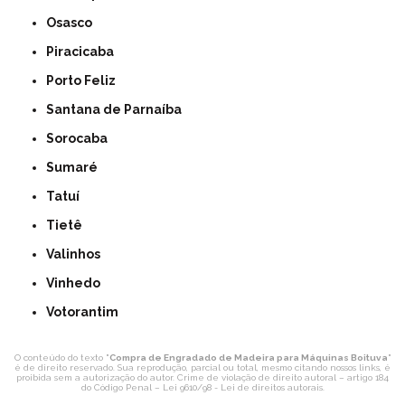
Osasco
Piracicaba
Porto Feliz
Santana de Parnaíba
Sorocaba
Sumaré
Tatuí
Tietê
Valinhos
Vinhedo
Votorantim
O conteúdo do texto "
Compra de Engradado de Madeira para Máquinas Boituva
"
é de direito reservado. Sua reprodução, parcial ou total, mesmo citando nossos links, é
proibida sem a autorização do autor. Crime de violação de direito autoral – artigo 184
do Código Penal –
Lei 9610/98 - Lei de direitos autorais
.