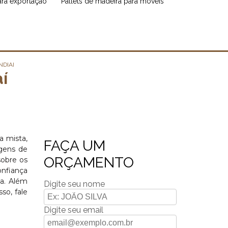
para exportação
pallets de madeira para móveis
DIAI
í
a mista,
FAÇA UM
agens de
ORÇAMENTO
sobre os
onfiança
ja. Além
Digite seu nome
so, fale
Digite seu email