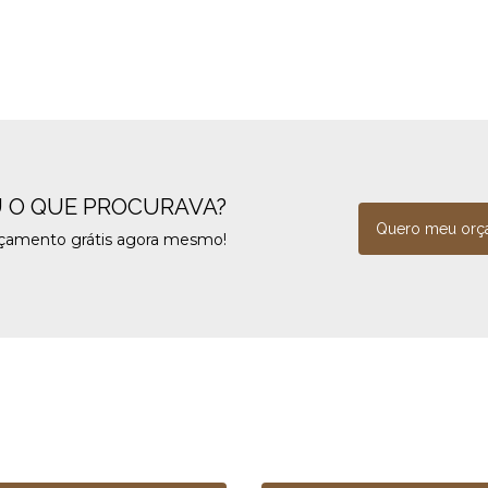
 O QUE PROCURAVA?
Quero meu orç
rçamento grátis agora mesmo!