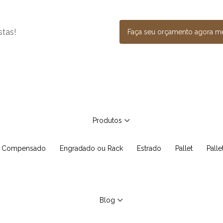
stas!
Faça seu orçamento agora 
Produtos
e Compensado
Engradado ou Rack
Estrado
Pallet
Pall
Blog