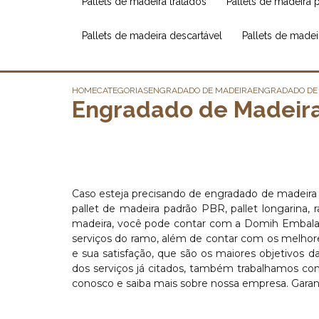
pallets de madeira tratados
pallets de madeira 
pallets de madeira descartável
pallets de made
HOME
CATEGORIAS
ENGRADADO DE MADEIRA
ENGRADADO DE
Engradado de Madeira 
Caso esteja precisando de engradado de madeira in
pallet de madeira padrão PBR, pallet longarina
madeira, você pode contar com a Domih Embalag
serviços do ramo, além de contar com os melhores
e sua satisfação, que são os maiores objetivos 
dos serviços já citados, também trabalhamos com
conosco e saiba mais sobre nossa empresa. Garant