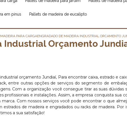
para carga
pallets de madeira para jardim
pallets de madeira 
ira em pinus
pallets de madeira de eucalipto
 MADEIRA PARA CARGA
ENGRADADO DE MADEIRA INDUSTRIAL ORCAMENTO JUN
Industrial Orçamento Jundia
dustrial orçamento Jundiaí, Para encontrar caixa, estrado e caix
, rack, entre outras opções de serviços do segmento de embal
ens. Com a organização você consegue tirar as suas dúvidas 
 profissionais e instalações. Assim, a empresa conquista sua c
da marca. Com nossos serviços você pode encontrar o que alme
 estrados de madeira e engradados ou racks de madeira. Por is
imos a sua satisfação!