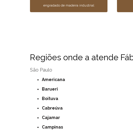
engradado de madeira industrial
Regiões onde a atende Fábr
São Paulo
Americana
Barueri
Boituva
Cabreúva
Cajamar
Campinas