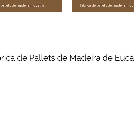
pallets de madeira industrial
fábrica de pallets de madeira indus
ica de Pallets de Madeira de Eucal