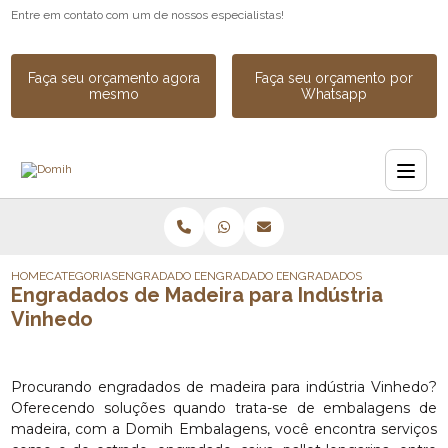
Entre em contato com um de nossos especialistas!
Faça seu orçamento agora
Faça seu orçamento por
mesmo
Whatsapp
HOME
CATEGORIAS
ENGRADADO DE MADEIRA
ENGRADADO DE MADEIRA PARA CARGA
ENGRADADOS DE MADEIRA P
Engradados de Madeira para Indústria
Vinhedo
Procurando engradados de madeira para indústria Vinhedo?
Oferecendo soluções quando trata-se de embalagens de
madeira, com a Domih Embalagens, você encontra serviços