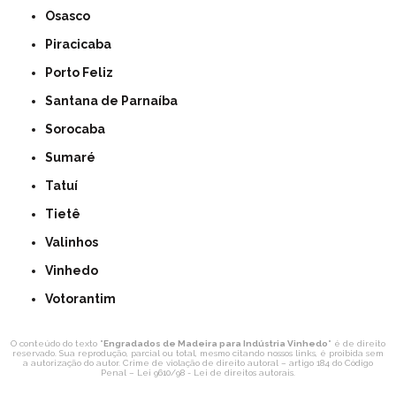
Osasco
Piracicaba
Porto Feliz
Santana de Parnaíba
Sorocaba
Sumaré
Tatuí
Tietê
Valinhos
Vinhedo
Votorantim
O conteúdo do texto "
Engradados de Madeira para Indústria Vinhedo
" é de direito
reservado. Sua reprodução, parcial ou total, mesmo citando nossos links, é proibida sem
a autorização do autor. Crime de violação de direito autoral – artigo 184 do Código
Penal –
Lei 9610/98 - Lei de direitos autorais
.