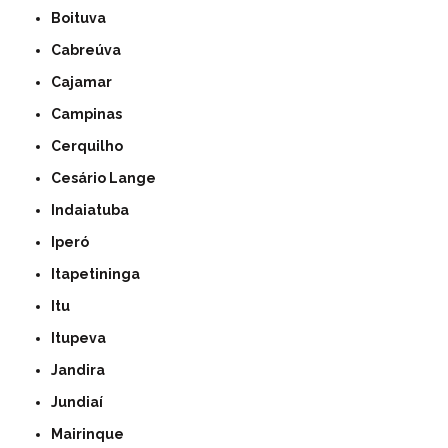
Boituva
Cabreúva
Cajamar
Campinas
Cerquilho
Cesário Lange
Indaiatuba
Iperó
Itapetininga
Itu
Itupeva
Jandira
Jundiaí
Mairinque