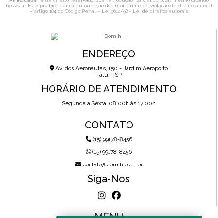
Piracicaba
" é de direito reservado. Sua reprodução, parcial ou total, mesmo citando
nossos links, é proibida sem a autorização do autor. Crime de violação de direito autoral
– artigo 184 do Código Penal –
Lei 9610/98 - Lei de direitos autorais
.
ENDEREÇO
Av. dos Aeronautas, 150 - Jardim Aeroporto
Tatuí - SP
HORÁRIO DE ATENDIMENTO
Segunda a Sexta: 08:00h às 17:00h
CONTATO
(15) 99178-8456
(15) 99178-8456
contato@domih.com.br
Siga-Nos
MENU