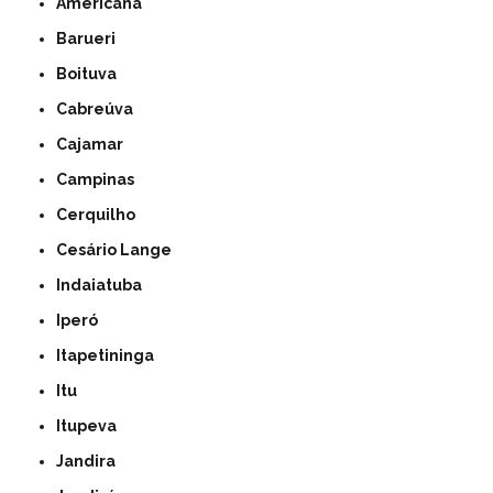
Americana
Barueri
Boituva
Cabreúva
Cajamar
Campinas
Cerquilho
Cesário Lange
Indaiatuba
Iperó
Itapetininga
Itu
Itupeva
Jandira