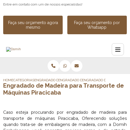
Entre em contato com um de nossos especialistas!
Faça seu orçamento agora
Faça seu orçamento por
mesmo
Whatsapp
HOME
CATEGORIAS
ENGRADADO DE MADEIRA
ENGRADADO DE MADEIRA PARA CARGA
ENGRADADO DE MADEIRA PA
Engradado de Madeira para Transporte de
Máquinas Piracicaba
Caso esteja procurando por engradado de madeira para
transporte de máquinas Piracicaba, Oferecendo soluções
quando trata-se de embalagens de madeira, com a Domih