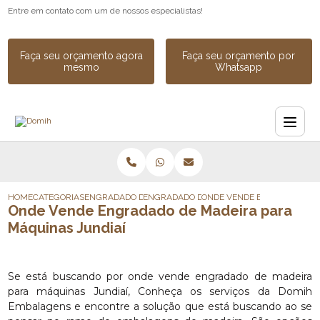
Entre em contato com um de nossos especialistas!
Faça seu orçamento agora
Faça seu orçamento por
mesmo
Whatsapp
HOME
CATEGORIAS
ENGRADADO DE MADEIRA
ENGRADADO DE MADEIRA PARA EXPORTAC
ONDE VENDE ENGRADADO DE
Onde Vende Engradado de Madeira para
Máquinas Jundiaí
Se está buscando por onde vende engradado de madeira
para máquinas Jundiaí, Conheça os serviços da Domih
Embalagens e encontre a solução que está buscando ao se