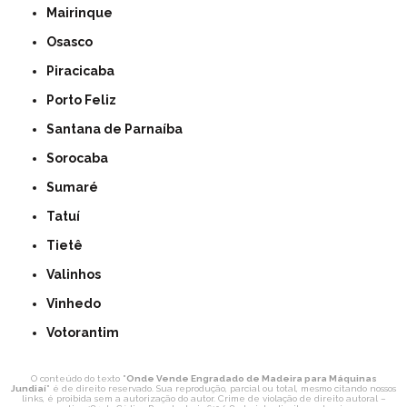
Mairinque
Osasco
Piracicaba
Porto Feliz
Santana de Parnaíba
Sorocaba
Sumaré
Tatuí
Tietê
Valinhos
Vinhedo
Votorantim
O conteúdo do texto "
Onde Vende Engradado de Madeira para Máquinas
Jundiaí
" é de direito reservado. Sua reprodução, parcial ou total, mesmo citando nossos
links, é proibida sem a autorização do autor. Crime de violação de direito autoral –