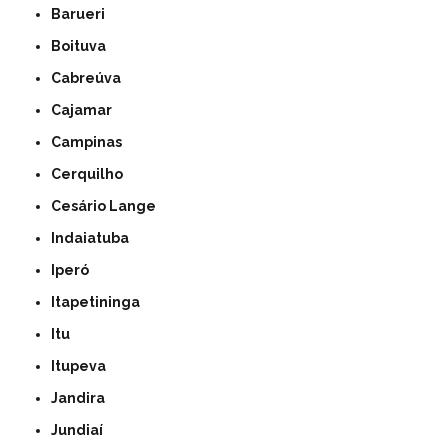
Barueri
Boituva
Cabreúva
Cajamar
Campinas
Cerquilho
Cesário Lange
Indaiatuba
Iperó
Itapetininga
Itu
Itupeva
Jandira
Jundiaí