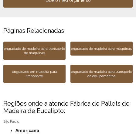
Quero meu orçamento
Páginas Relacionadas
engradado de madeira para transporte
engradado de madeira para máquinas
de máquinas
engradado em madeira para
engradado de madeira para transporte
transporte
de equipamentos
Regiões onde a atende Fábrica de Pallets de
Madeira de Eucalipto:
São Paulo
Americana