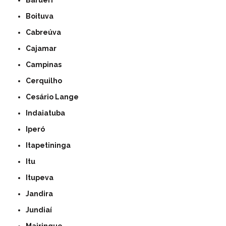
Barueri
Boituva
Cabreúva
Cajamar
Campinas
Cerquilho
Cesário Lange
Indaiatuba
Iperó
Itapetininga
Itu
Itupeva
Jandira
Jundiaí