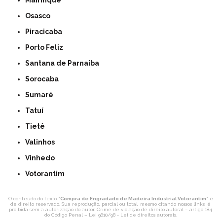
Mairinque
Osasco
Piracicaba
Porto Feliz
Santana de Parnaíba
Sorocaba
Sumaré
Tatuí
Tietê
Valinhos
Vinhedo
Votorantim
O conteúdo do texto "
Compra de Engradado de Madeira Industrial Votorantim
" é
de direito reservado. Sua reprodução, parcial ou total, mesmo citando nossos links, é
proibida sem a autorização do autor. Crime de violação de direito autoral – artigo 184
do Código Penal –
Lei 9610/98 - Lei de direitos autorais
.