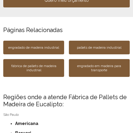
Quero meu orçamento
Páginas Relacionadas
engradado de madeira industrial
pallets de madeira industrial
fábrica de pallets de madeira
engradado em madeira para
industrial
transporte
Regiões onde a atende Fábrica de Pallets de
Madeira de Eucalipto:
São Paulo
Americana