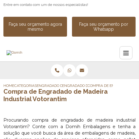
Entre em contato com um de nossos especialistas!
Faça seu orçamento agora
Faça seu orçamento por
mesmo
Whatsapp
HOME
CATEGORIAS
ENGRADADO DE MADEIRA
ENGRADADO DE MADEIRA INDUSTRIAL SOB
COMPRA DE ENGRADADO DE 
Compra de Engradado de Madeira
Industrial Votorantim
Procurando compra de engradado de madeira industrial
Votorantim? Conte com a Domih Embalagens e tenha a
solução que você busca da área de embalagens de madeira,