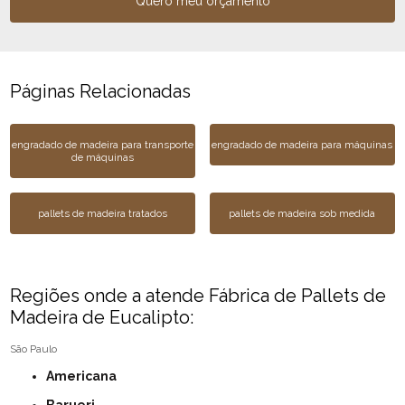
Quero meu orçamento
Páginas Relacionadas
engradado de madeira para transporte
engradado de madeira para máquinas
de máquinas
pallets de madeira tratados
pallets de madeira sob medida
Regiões onde a atende Fábrica de Pallets de
Madeira de Eucalipto:
São Paulo
Americana