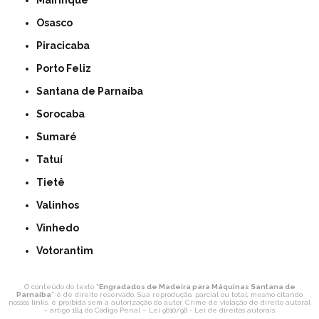
Mairinque
Osasco
Piracicaba
Porto Feliz
Santana de Parnaíba
Sorocaba
Sumaré
Tatuí
Tietê
Valinhos
Vinhedo
Votorantim
O conteúdo do texto "
Engradados de Madeira para Máquinas Santana de
Parnaíba
" é de direito reservado. Sua reprodução, parcial ou total, mesmo citando
nossos links, é proibida sem a autorização do autor. Crime de violação de direito autoral
– artigo 184 do Código Penal –
Lei 9610/98 - Lei de direitos autorais
.