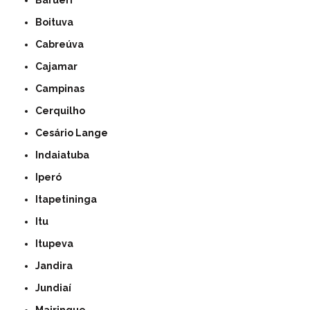
Barueri
Boituva
Cabreúva
Cajamar
Campinas
Cerquilho
Cesário Lange
Indaiatuba
Iperó
Itapetininga
Itu
Itupeva
Jandira
Jundiaí